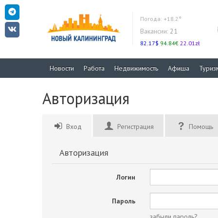
Погода:
+18.2°
Вакансии:
21
82.17$
94.84€
22.01zł
Новости
Работа
Недвижимость
Афиша
Туриз
Авторизация
Вход
Регистрация
Помощь
Авторизация
Логин
Пароль
забыли пароль?