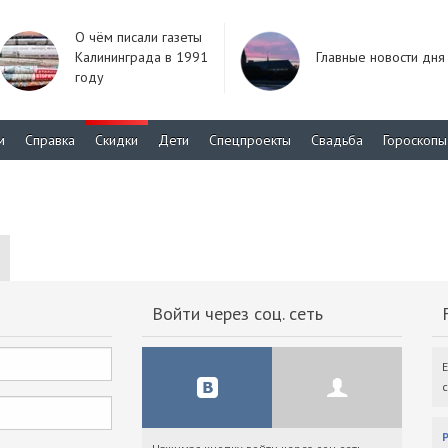
О чём писали газеты
Калининграда в 1991
Главные новости дня
году
м
Справка
Скидки
Дети
Спецпроекты
Свадьба
Гороскопы
Войти через соц. сеть
F