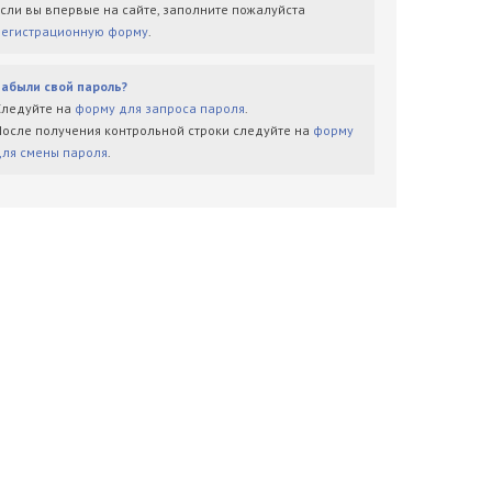
Если вы впервые на сайте, заполните пожалуйста
регистрационную форму
.
Забыли свой пароль?
Следуйте на
форму для запроса пароля
.
После получения контрольной строки следуйте на
форму
для смены пароля
.