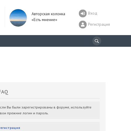
Вход
Авторская колонка
«Есть мнение»
Регистрация
AQ
Если Вы были зарегистрированы в форуме, используйте
свои прежние логин и пароль.
Регистрация