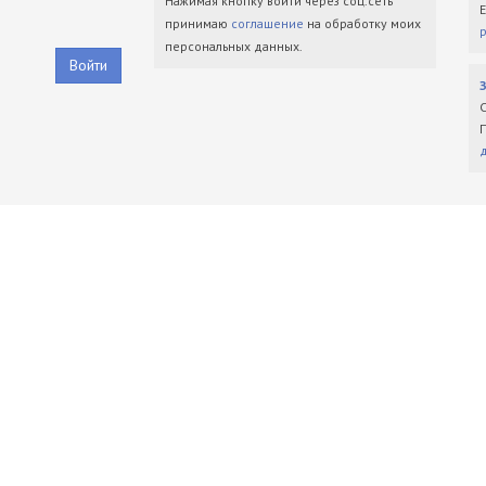
Нажимая кнопку войти через соц.сеть
принимаю
соглашение
на обработку моих
персональных данных.
Войти