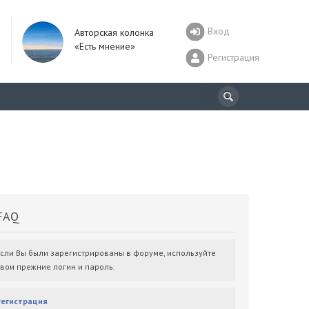
Вход
Авторская колонка
«Есть мнение»
Регистрация
AQ
Если Вы были зарегистрированы в форуме, используйте
свои прежние логин и пароль.
Регистрация