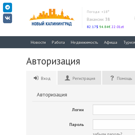
Погода:
+18°
Вакансии:
38
82.17$
94.84€
22.01zł
Новости
Работа
Недвижимость
Афиша
Туриз
Авторизация
Вход
Регистрация
Помощь
Авторизация
Логин
Пароль
забыли пароль?