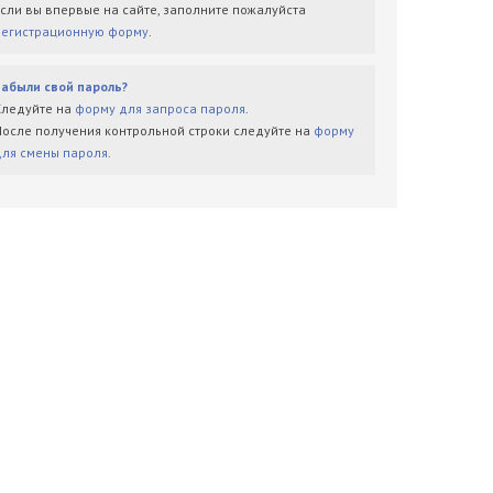
Если вы впервые на сайте, заполните пожалуйста
регистрационную форму
.
Забыли свой пароль?
Следуйте на
форму для запроса пароля
.
После получения контрольной строки следуйте на
форму
для смены пароля
.