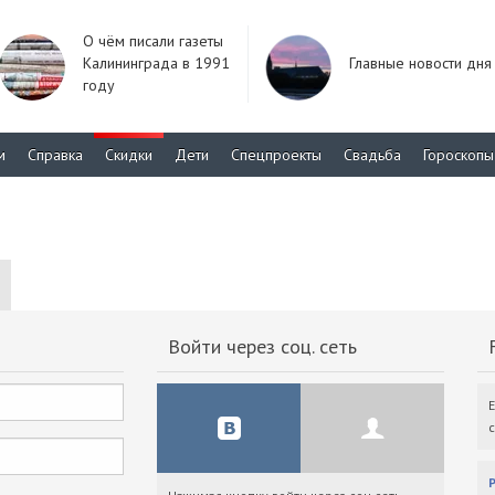
О чём писали газеты
Калининграда в 1991
Главные новости дня
году
м
Справка
Скидки
Дети
Спецпроекты
Свадьба
Гороскопы
Войти через соц. сеть
F