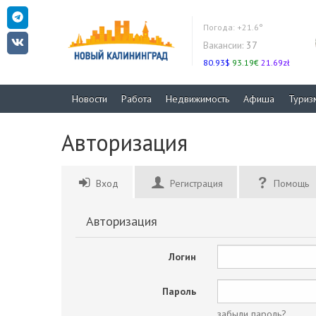
Погода:
+21.6°
Вакансии:
37
80.93$
93.19€
21.69zł
Новости
Работа
Недвижимость
Афиша
Туриз
Авторизация
Вход
Регистрация
Помощь
Авторизация
Логин
Пароль
забыли пароль?