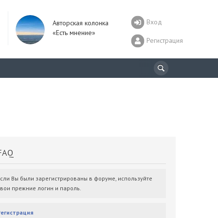
Вход
Авторская колонка
«Есть мнение»
Регистрация
AQ
Если Вы были зарегистрированы в форуме, используйте
свои прежние логин и пароль.
Регистрация