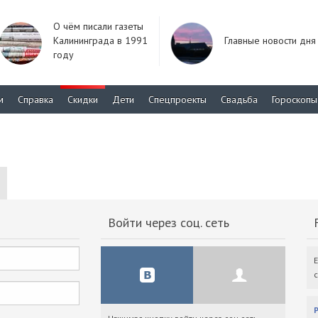
О чём писали газеты
Калининграда в 1991
Главные новости дня
году
м
Справка
Скидки
Дети
Спецпроекты
Свадьба
Гороскопы
Войти через соц. сеть
F