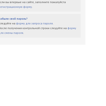
Если вы впервые на сайте, заполните пожалуйста
регистрационную форму
.
Забыли свой пароль?
Следуйте на
форму для запроса пароля
.
После получения контрольной строки следуйте на
форму
для смены пароля
.