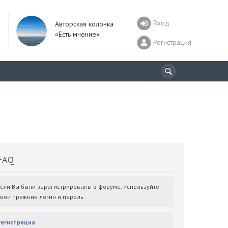
Вход
Авторская колонка
«Есть мнение»
Регистрация
AQ
Если Вы были зарегистрированы в форуме, используйте
свои прежние логин и пароль.
Регистрация