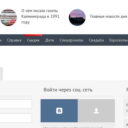
О чём писали газеты
Калининграда в 1991
Главные новости дня
году
м
Справка
Скидки
Дети
Спецпроекты
Свадьба
Гороскопы
Войти через соц. сеть
F