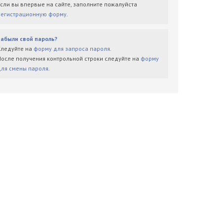
Если вы впервые на сайте, заполните пожалуйста
регистрационную форму
.
Забыли свой пароль?
Следуйте на
форму для запроса пароля
.
После получения контрольной строки следуйте на
форму
для смены пароля
.