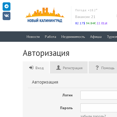
Погода:
+18.2°
Вакансии:
21
82.17$
94.84€
22.01zł
Новости
Работа
Недвижимость
Афиша
Туриз
Авторизация
Вход
Регистрация
Помощь
Авторизация
Логин
Пароль
забыли пароль?