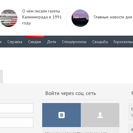
О чём писали газеты
Калининграда в 1991
Главные новости дня
году
м
Справка
Скидки
Дети
Спецпроекты
Свадьба
Гороскопы
Войти через соц. сеть
F