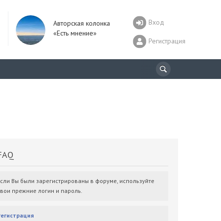
Вход
Авторская колонка
«Есть мнение»
Регистрация
AQ
Если Вы были зарегистрированы в форуме, используйте
свои прежние логин и пароль.
Регистрация