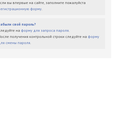
Если вы впервые на сайте, заполните пожалуйста
регистрационную форму
.
Забыли свой пароль?
Следуйте на
форму для запроса пароля
.
После получения контрольной строки следуйте на
форму
для смены пароля
.