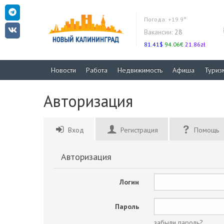
Погода:
+19.9°
Вакансии:
28
81.41$
94.06€
21.86zł
Новости
Работа
Недвижимость
Афиша
Туриз
Авторизация
Вход
Регистрация
Помощь
Авторизация
Логин
Пароль
забыли пароль?