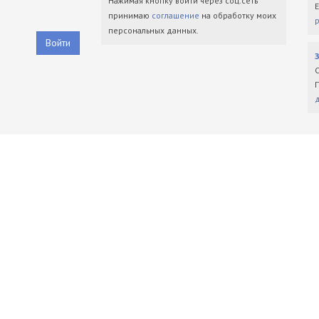
Нажимая кнопку войти через соц.сеть
принимаю
соглашение
на обработку моих
персональных данных.
Войти