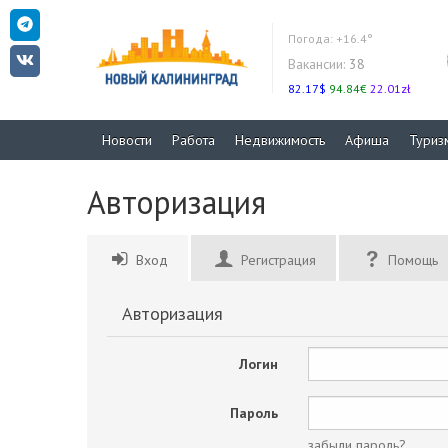
Погода:
+16.4°
Вакансии:
38
82.17$
94.84€
22.01zł
Новости
Работа
Недвижимость
Афиша
Туриз
Авторизация
Вход
Регистрация
Помощь
Авторизация
Логин
Пароль
забыли пароль?