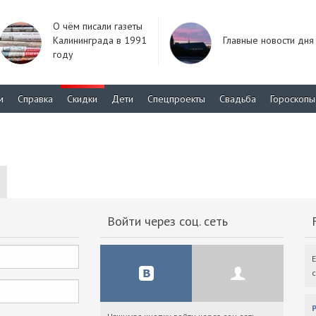
О чём писали газеты
Калининграда в 1991
Главные новости дня
году
м
Справка
Скидки
Дети
Спецпроекты
Свадьба
Гороскопы
Войти через соц. сеть
F