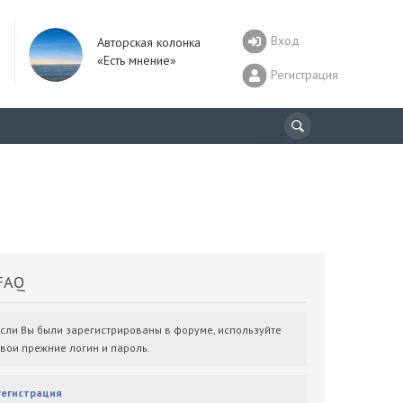
Вход
Авторская колонка
«Есть мнение»
Регистрация
AQ
Если Вы были зарегистрированы в форуме, используйте
свои прежние логин и пароль.
Регистрация