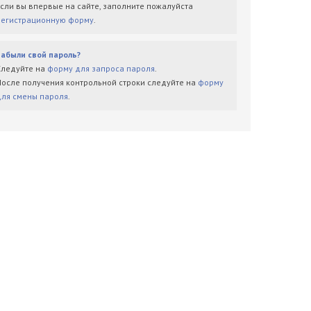
Если вы впервые на сайте, заполните пожалуйста
регистрационную форму
.
Забыли свой пароль?
Следуйте на
форму для запроса пароля
.
После получения контрольной строки следуйте на
форму
для смены пароля
.