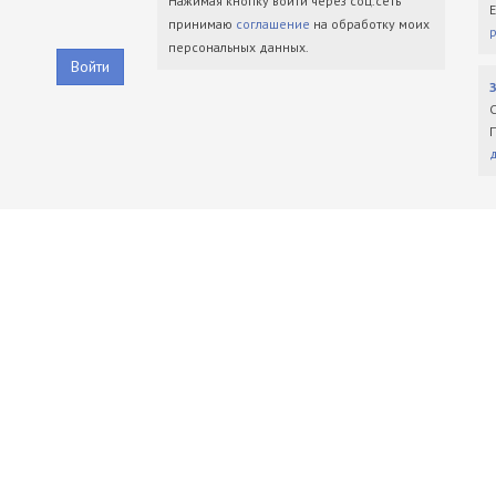
Нажимая кнопку войти через соц.сеть
принимаю
соглашение
на обработку моих
персональных данных.
Войти