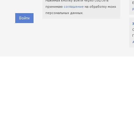
Нажимая кнопку войти через соц.сеть
принимаю
соглашение
на обработку моих
персональных данных.
Войти