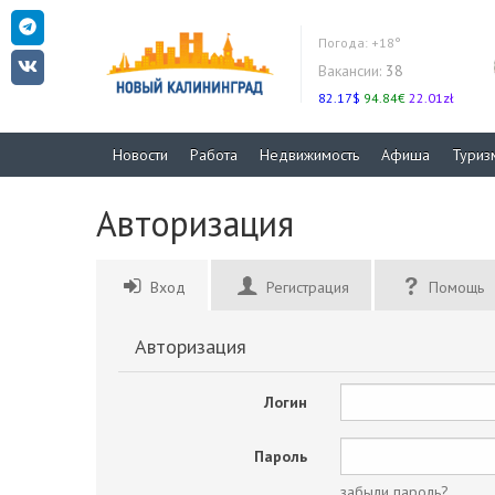
Погода:
+18°
Вакансии:
38
82.17$
94.84€
22.01zł
Новости
Работа
Недвижимость
Афиша
Туриз
Авторизация
Вход
Регистрация
Помощь
Авторизация
Логин
Пароль
забыли пароль?