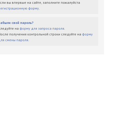
Если вы впервые на сайте, заполните пожалуйста
регистрационную форму
.
Забыли свой пароль?
Следуйте на
форму для запроса пароля
.
После получения контрольной строки следуйте на
форму
для смены пароля
.