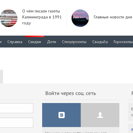
О чём писали газеты
Калининграда в 1991
Главные новости дня
году
м
Справка
Скидки
Дети
Спецпроекты
Свадьба
Гороскопы
Войти через соц. сеть
F