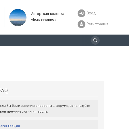
Вход
Авторская колонка
«Есть мнение»
Регистрация
AQ
Если Вы были зарегистрированы в форуме, используйте
свои прежние логин и пароль.
Регистрация