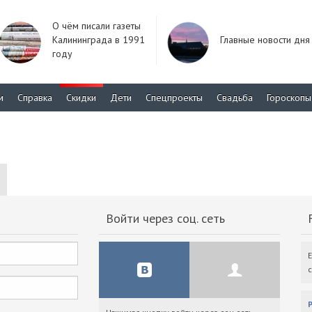
О чём писали газеты
Калининграда в 1991
Главные новости дня
году
м
Справка
Скидки
Дети
Спецпроекты
Свадьба
Гороскопы
Войти через соц. сеть
F