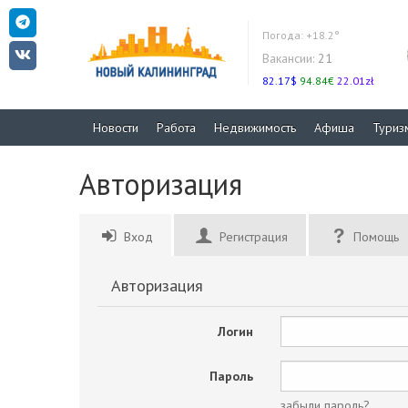
Погода:
+18.2°
Вакансии:
21
82.17$
94.84€
22.01zł
Новости
Работа
Недвижимость
Афиша
Туриз
Авторизация
Вход
Регистрация
Помощь
Авторизация
Логин
Пароль
забыли пароль?