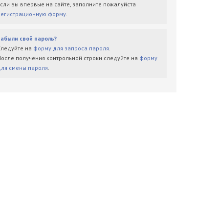
Если вы впервые на сайте, заполните пожалуйста
регистрационную форму
.
Забыли свой пароль?
Следуйте на
форму для запроса пароля
.
После получения контрольной строки следуйте на
форму
для смены пароля
.