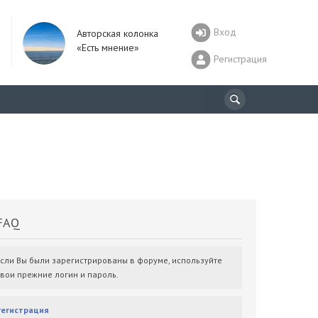
Вход
Авторская колонка
«Есть мнение»
Регистрация
AQ
Если Вы были зарегистрированы в форуме, используйте
свои прежние логин и пароль.
Регистрация