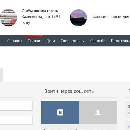
О чём писали газеты
Калининграда в 1991
Главные новости дня
году
м
Справка
Скидки
Дети
Спецпроекты
Свадьба
Гороскопы
Войти через соц. сеть
F