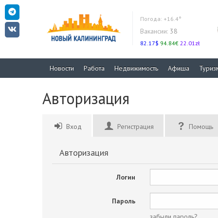
Погода:
+16.4°
Вакансии:
38
82.17$
94.84€
22.01zł
Новости
Работа
Недвижимость
Афиша
Туриз
Авторизация
Вход
Регистрация
Помощь
Авторизация
Логин
Пароль
забыли пароль?