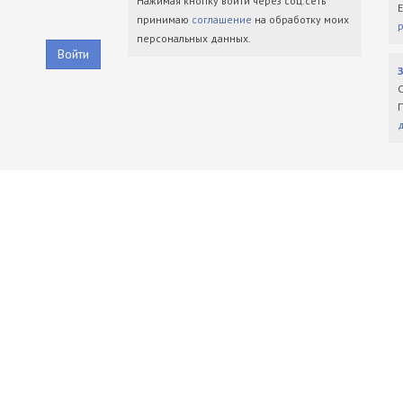
Нажимая кнопку войти через соц.сеть
принимаю
соглашение
на обработку моих
персональных данных.
Войти