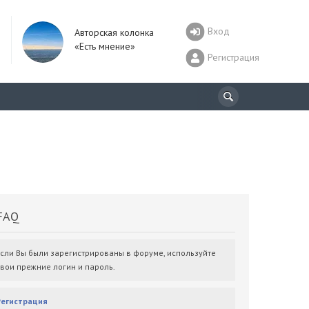
Вход
Авторская колонка
«Есть мнение»
Регистрация
AQ
Если Вы были зарегистрированы в форуме, используйте
свои прежние логин и пароль.
Регистрация