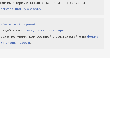
Если вы впервые на сайте, заполните пожалуйста
регистрационную форму
.
Забыли свой пароль?
Следуйте на
форму для запроса пароля
.
После получения контрольной строки следуйте на
форму
для смены пароля
.