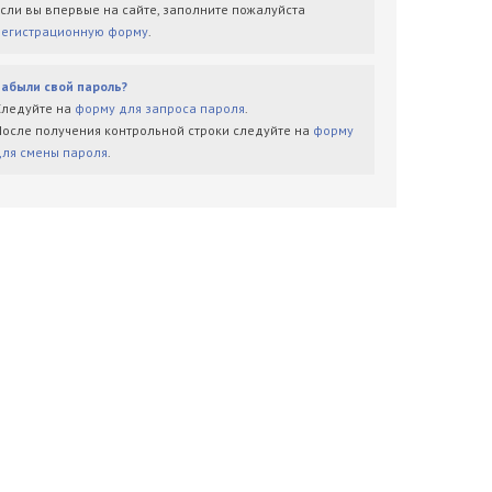
Если вы впервые на сайте, заполните пожалуйста
регистрационную форму
.
Забыли свой пароль?
Следуйте на
форму для запроса пароля
.
После получения контрольной строки следуйте на
форму
для смены пароля
.