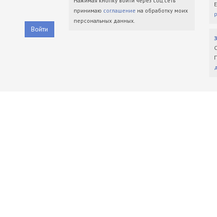
Нажимая кнопку войти через соц.сеть
принимаю
соглашение
на обработку моих
персональных данных.
Войти