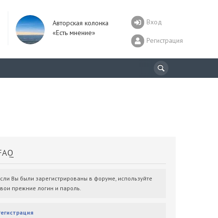
Вход
Авторская колонка
«Есть мнение»
Регистрация
AQ
Если Вы были зарегистрированы в форуме, используйте
свои прежние логин и пароль.
Регистрация