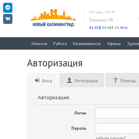
Погода:
+19.9°
Вакансии:
28
81.41$
94.06€
21.86zł
Новости
Работа
Недвижимость
Афиша
Туриз
Авторизация
Вход
Регистрация
Помощь
Авторизация
Логин
Пароль
забыли пароль?