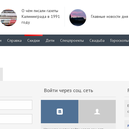
О чём писали газеты
Калининграда в 1991
Главные новости дня
году
м
Справка
Скидки
Дети
Спецпроекты
Свадьба
Гороскопы
Войти через соц. сеть
F