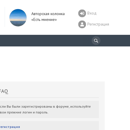
Вход
Авторская колонка
«Есть мнение»
Регистрация
AQ
Если Вы были зарегистрированы в форуме, используйте
свои прежние логин и пароль.
Регистрация