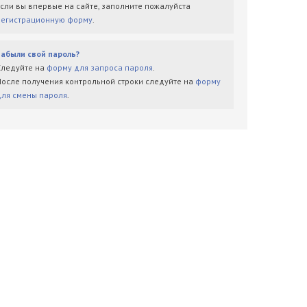
Если вы впервые на сайте, заполните пожалуйста
регистрационную форму
.
Забыли свой пароль?
Следуйте на
форму для запроса пароля
.
После получения контрольной строки следуйте на
форму
для смены пароля
.