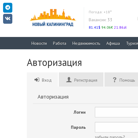
Погода:
+18°
Вакансии:
33
81.41$
94.06€
21.86zł
Новости
Работа
Недвижимость
Афиша
Туриз
Авторизация
Вход
Регистрация
Помощь
Авторизация
Логин
Пароль
забыли пароль?