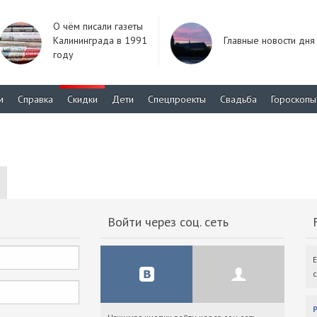
О чём писали газеты
Калининграда в 1991
Главные новости дня
году
м
Справка
Скидки
Дети
Спецпроекты
Свадьба
Гороскопы
Войти через соц. сеть
F