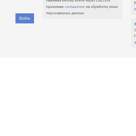
Нажимая кнопку войти через соц.сеть
принимаю
соглашение
на обработку моих
персональных данных.
Войти