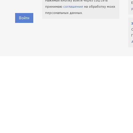
Нажимая кнопку войти через соц.сеть
принимаю
соглашение
на обработку моих
персональных данных.
Войти