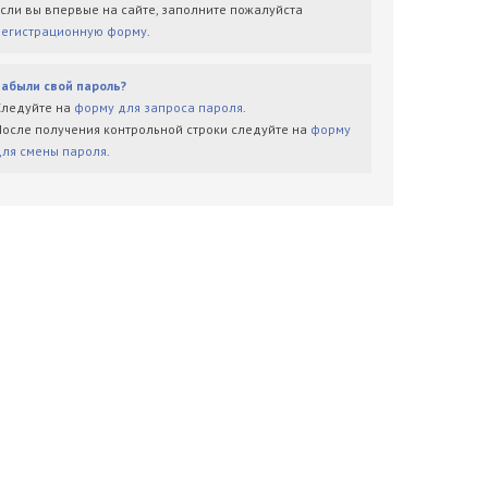
Если вы впервые на сайте, заполните пожалуйста
регистрационную форму
.
Забыли свой пароль?
Следуйте на
форму для запроса пароля
.
После получения контрольной строки следуйте на
форму
для смены пароля
.