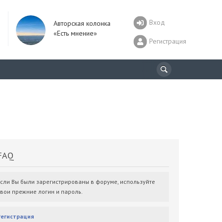
Вход
Авторская колонка
«Есть мнение»
Регистрация
AQ
Если Вы были зарегистрированы в форуме, используйте
свои прежние логин и пароль.
Регистрация