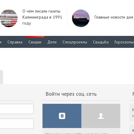
О чём писали газеты
Калининграда в 1991
Главные новости дня
году
м
Справка
Скидки
Дети
Спецпроекты
Свадьба
Гороскопы
Войти через соц. сеть
F