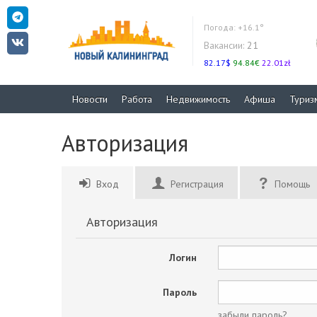
Погода:
+16.1°
Вакансии:
21
82.17$
94.84€
22.01zł
Новости
Работа
Недвижимость
Афиша
Туриз
Авторизация
Вход
Регистрация
Помощь
Авторизация
Логин
Пароль
забыли пароль?