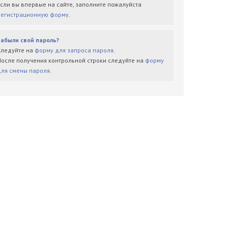
Если вы впервые на сайте, заполните пожалуйста
регистрационную форму
.
Забыли свой пароль?
Следуйте на
форму для запроса пароля
.
После получения контрольной строки следуйте на
форму
для смены пароля
.