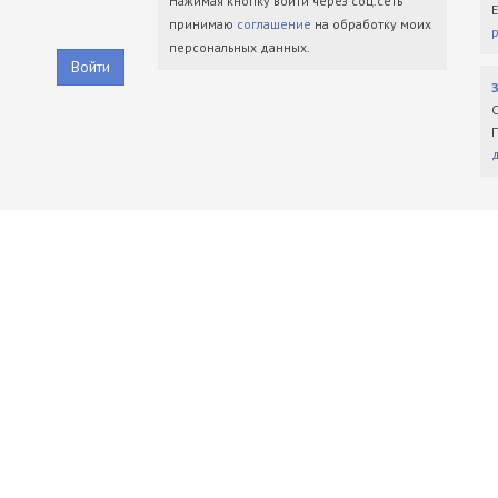
Нажимая кнопку войти через соц.сеть
принимаю
соглашение
на обработку моих
персональных данных.
Войти