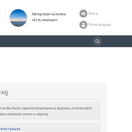
Вход
Авторская колонка
«Есть мнение»
Регистрация
AQ
Если Вы были зарегистрированы в форуме, используйте
свои прежние логин и пароль.
Регистрация