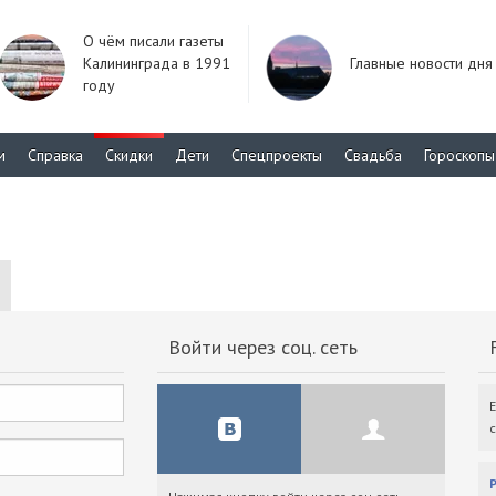
О чём писали газеты
Калининграда в 1991
Главные новости дня
году
м
Справка
Скидки
Дети
Спецпроекты
Свадьба
Гороскопы
Войти через соц. сеть
F