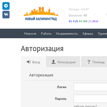
Погода:
+20.8°
Вакансии:
48
81.41$
94.06€
21.86zł
Новости
Работа
Недвижимость
Афиша
Туриз
Авторизация
Вход
Регистрация
Помощь
Авторизация
Логин
Пароль
забыли пароль?