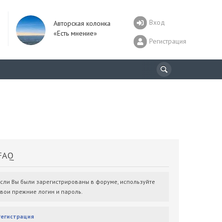
Вход
Авторская колонка
«Есть мнение»
Регистрация
AQ
Если Вы были зарегистрированы в форуме, используйте
свои прежние логин и пароль.
Регистрация