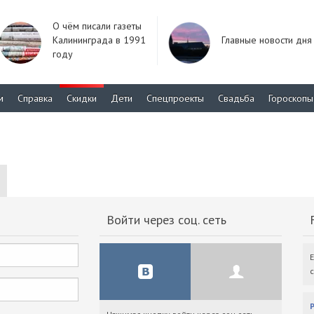
О чём писали газеты
Калининграда в 1991
Главные новости дня
году
м
Справка
Скидки
Дети
Спецпроекты
Свадьба
Гороскопы
Войти через соц. сеть
F