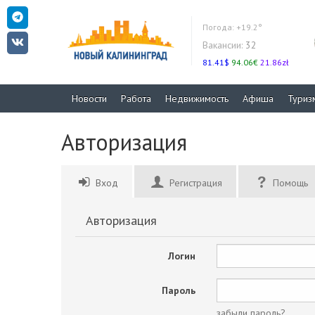
Погода:
+19.2°
Вакансии:
32
81.41$
94.06€
21.86zł
Новости
Работа
Недвижимость
Афиша
Туриз
Авторизация
Вход
Регистрация
Помощь
Авторизация
Логин
Пароль
забыли пароль?