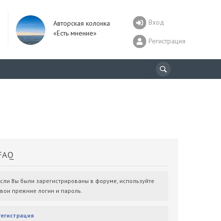
Вход
Авторская колонка
«Есть мнение»
Регистрация
AQ
Если Вы были зарегистрированы в форуме, используйте
свои прежние логин и пароль.
Регистрация