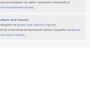
Если вы впервые на сайте, заполните пожалуйста
регистрационную форму
.
Забыли свой пароль?
Следуйте на
форму для запроса пароля
.
После получения контрольной строки следуйте на
форму
для смены пароля
.