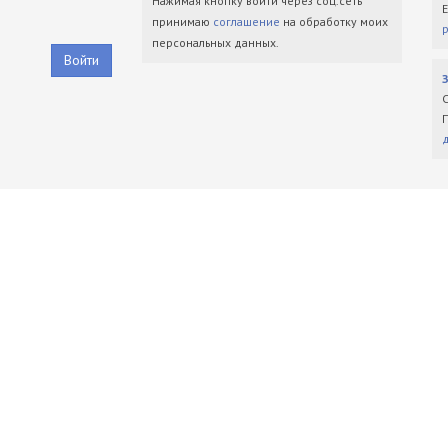
Нажимая кнопку войти через соц.сеть
принимаю
соглашение
на обработку моих
персональных данных.
Войти