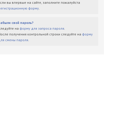
Если вы впервые на сайте, заполните пожалуйста
регистрационную форму
.
Забыли свой пароль?
Следуйте на
форму для запроса пароля
.
После получения контрольной строки следуйте на
форму
для смены пароля
.