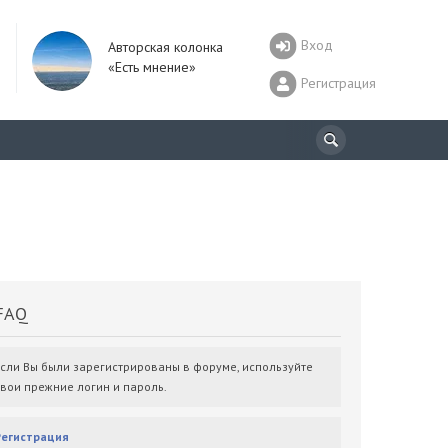
Вход
Авторская колонка
«Есть мнение»
Регистрация
AQ
Если Вы были зарегистрированы в форуме, используйте
свои прежние логин и пароль.
Регистрация