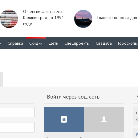
О чём писали газеты
Калининграда в 1991
Главные новости дня
году
м
Справка
Скидки
Дети
Спецпроекты
Свадьба
Гороскопы
Войти через соц. сеть
F