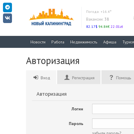
Погода:
+16.4°
Вакансии:
38
82.17$
94.84€
22.01zł
Новости
Работа
Недвижимость
Афиша
Туриз
Авторизация
Вход
Регистрация
Помощь
Авторизация
Логин
Пароль
забыли пароль?