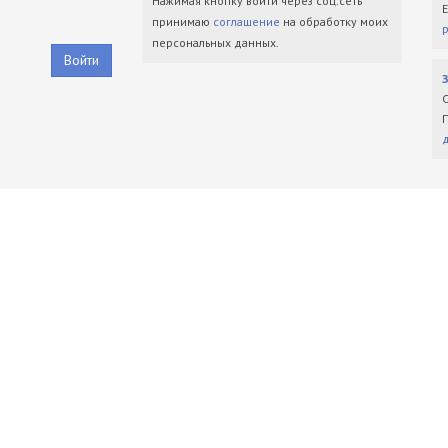
Нажимая кнопку войти через соц.сеть
принимаю
соглашение
на обработку моих
персональных данных.
Войти