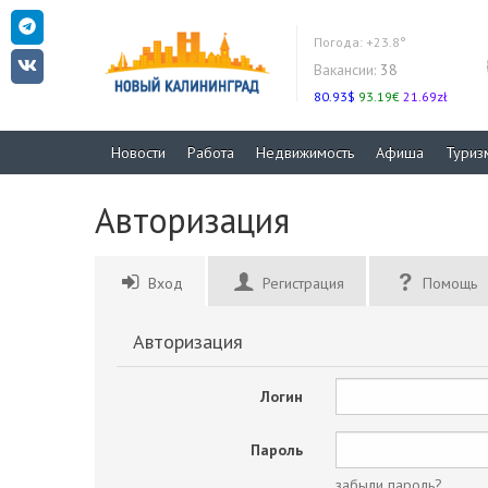
Погода:
+23.8°
Вакансии:
38
80.93$
93.19€
21.69zł
Новости
Работа
Недвижимость
Афиша
Туриз
Авторизация
Вход
Регистрация
Помощь
Авторизация
Логин
Пароль
забыли пароль?