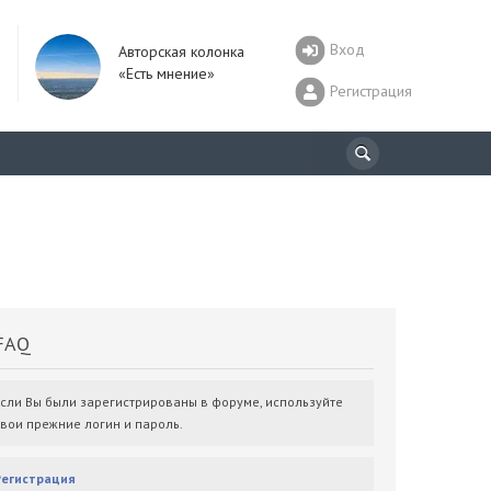
Вход
Авторская колонка
«Есть мнение»
Регистрация
AQ
Если Вы были зарегистрированы в форуме, используйте
свои прежние логин и пароль.
Регистрация