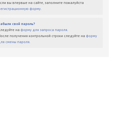
Если вы впервые на сайте, заполните пожалуйста
регистрационную форму
.
Забыли свой пароль?
Следуйте на
форму для запроса пароля
.
После получения контрольной строки следуйте на
форму
для смены пароля
.