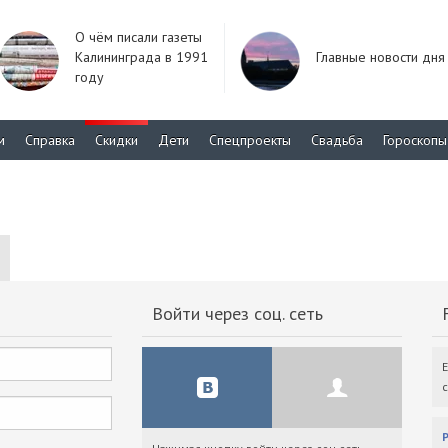
О чём писали газеты
Калининграда в 1991
Главные новости дня
году
м
Справка
Скидки
Дети
Спецпроекты
Свадьба
Гороскопы
Войти через соц. сеть
F