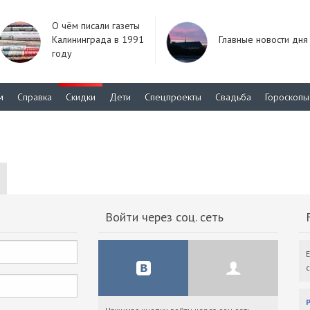
О чём писали газеты
Калининграда в 1991
Главные новости дня
году
м
Справка
Скидки
Дети
Спецпроекты
Свадьба
Гороскопы
Войти через соц. сеть
F