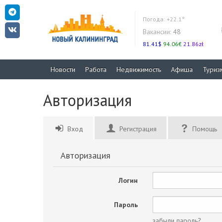
Погода:
+22.1°
Вакансии:
48
81.41$
94.06€
21.86zł
Новости
Работа
Недвижимость
Афиша
Туриз
Авторизация
Вход
Регистрация
Помощь
Авторизация
Логин
Пароль
забыли пароль?