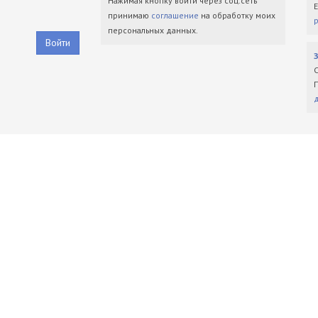
Нажимая кнопку войти через соц.сеть
принимаю
соглашение
на обработку моих
персональных данных.
Войти