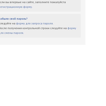
Если вы впервые на сайте, заполните пожалуйста
регистрационную форму
.
Забыли свой пароль?
Следуйте на
форму для запроса пароля
.
После получения контрольной строки следуйте на
форму
для смены пароля
.