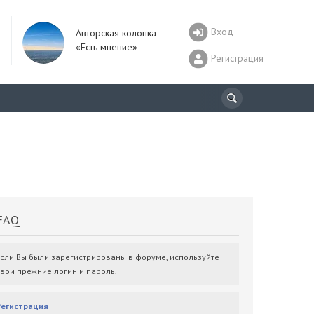
Вход
Авторская колонка
«Есть мнение»
Регистрация
AQ
Если Вы были зарегистрированы в форуме, используйте
свои прежние логин и пароль.
Регистрация