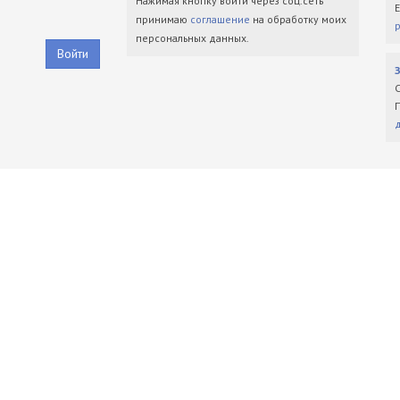
Нажимая кнопку войти через соц.сеть
принимаю
соглашение
на обработку моих
персональных данных.
Войти