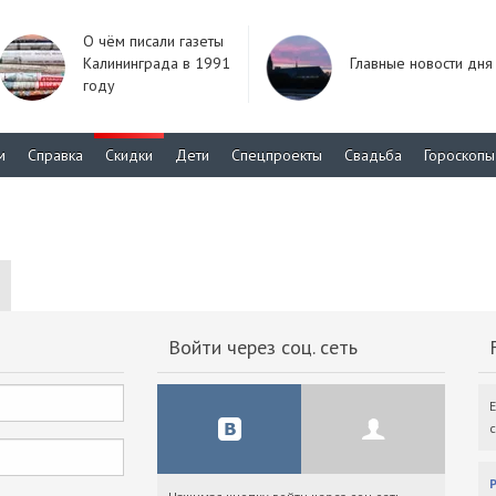
О чём писали газеты
Калининграда в 1991
Главные новости дня
году
м
Справка
Скидки
Дети
Спецпроекты
Свадьба
Гороскопы
Войти через соц. сеть
F