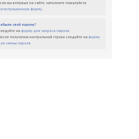
Если вы впервые на сайте, заполните пожалуйста
регистрационную форму
.
Забыли свой пароль?
Следуйте на
форму для запроса пароля
.
После получения контрольной строки следуйте на
форму
для смены пароля
.