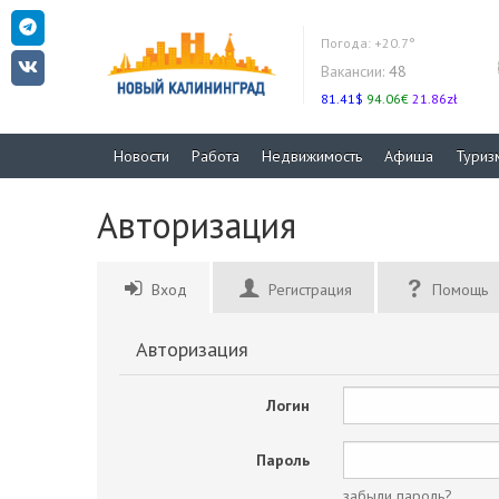
Погода:
+20.7°
Вакансии:
48
81.41$
94.06€
21.86zł
Новости
Работа
Недвижимость
Афиша
Туриз
Авторизация
Вход
Регистрация
Помощь
Авторизация
Логин
Пароль
забыли пароль?