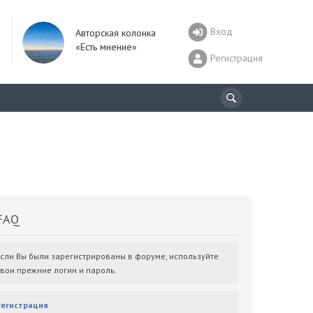
Вход
Авторская колонка
«Есть мнение»
Регистрация
AQ
Если Вы были зарегистрированы в форуме, используйте
свои прежние логин и пароль.
Регистрация