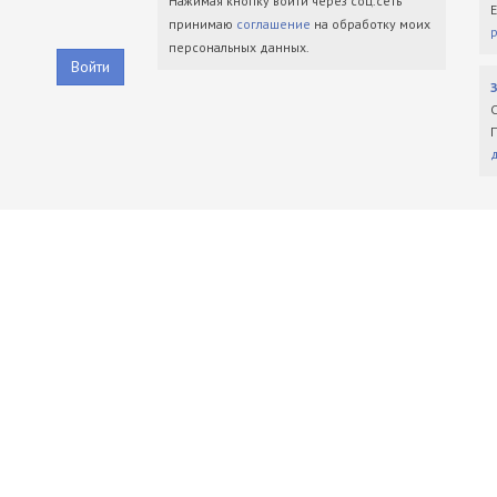
Нажимая кнопку войти через соц.сеть
принимаю
соглашение
на обработку моих
персональных данных.
Войти