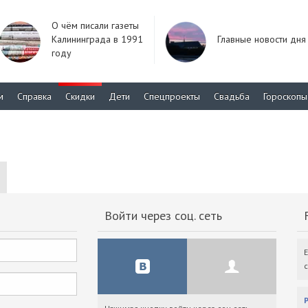
О чём писали газеты
Калининграда в 1991
Главные новости дня
году
м
Справка
Скидки
Дети
Спецпроекты
Свадьба
Гороскопы
Войти через соц. сеть
F