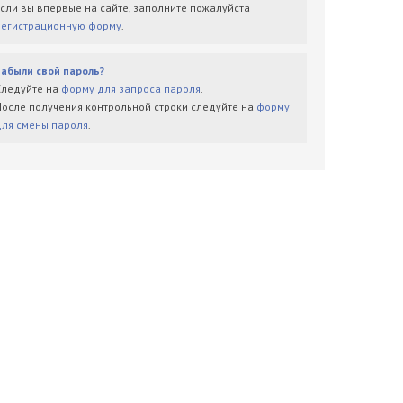
Если вы впервые на сайте, заполните пожалуйста
регистрационную форму
.
Забыли свой пароль?
Следуйте на
форму для запроса пароля
.
После получения контрольной строки следуйте на
форму
для смены пароля
.