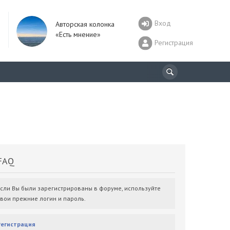
Вход
Авторская колонка
«Есть мнение»
Регистрация
AQ
Если Вы были зарегистрированы в форуме, используйте
свои прежние логин и пароль.
Регистрация