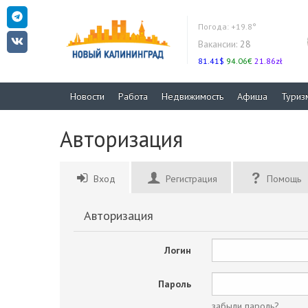
Погода:
+19.8°
Вакансии:
28
81.41$
94.06€
21.86zł
Новости
Работа
Недвижимость
Афиша
Туриз
Авторизация
Вход
Регистрация
Помощь
Авторизация
Логин
Пароль
забыли пароль?