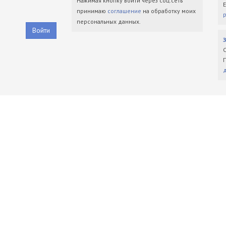
Нажимая кнопку войти через соц.сеть
принимаю
соглашение
на обработку моих
персональных данных.
Войти