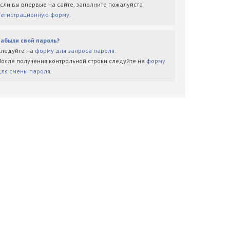
Если вы впервые на сайте, заполните пожалуйста
регистрационную форму
.
Забыли свой пароль?
Следуйте на
форму для запроса пароля
.
После получения контрольной строки следуйте на
форму
для смены пароля
.