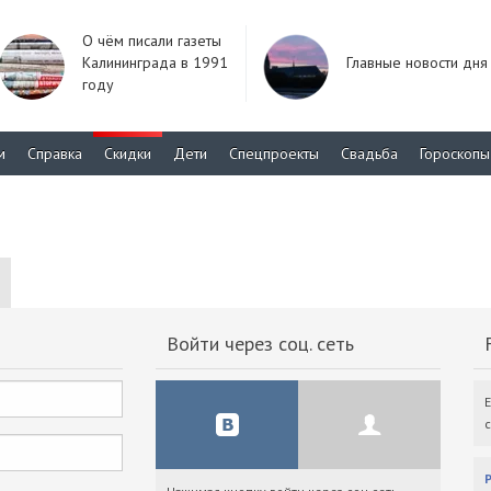
О чём писали газеты
Калининграда в 1991
Главные новости дня
году
м
Справка
Скидки
Дети
Спецпроекты
Свадьба
Гороскопы
Войти через соц. сеть
F