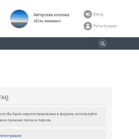
Вход
Авторская колонка
«Есть мнение»
Регистрация
AQ
Если Вы были зарегистрированы в форуме, используйте
свои прежние логин и пароль.
Регистрация