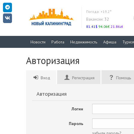
Погода:
+19.2°
Вакансии:
32
81.41$
94.06€
21.86zł
Новости
Работа
Недвижимость
Афиша
Туриз
Авторизация
Вход
Регистрация
Помощь
Авторизация
Логин
Пароль
забыли пароль?