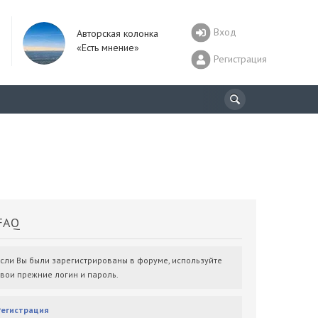
Вход
Авторская колонка
«Есть мнение»
Регистрация
AQ
Если Вы были зарегистрированы в форуме, используйте
свои прежние логин и пароль.
Регистрация