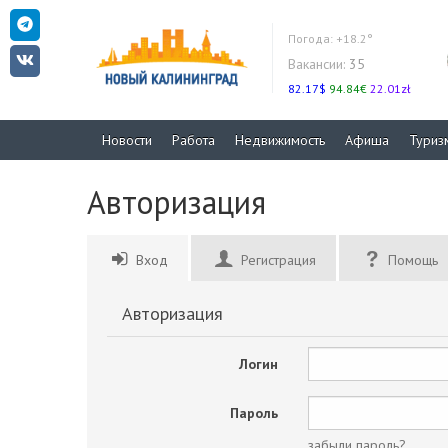
Погода:
+18.2°
Вакансии:
35
82.17$
94.84€
22.01zł
Новости
Работа
Недвижимость
Афиша
Туриз
Авторизация
Вход
Регистрация
Помощь
Авторизация
Логин
Пароль
забыли пароль?