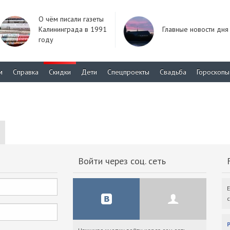
О чём писали газеты
Калининграда в 1991
Главные новости дня
году
м
Справка
Скидки
Дети
Спецпроекты
Свадьба
Гороскопы
Войти через соц. сеть
F