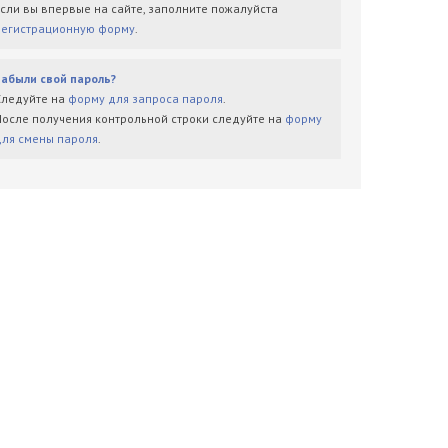
Если вы впервые на сайте, заполните пожалуйста
регистрационную форму
.
Забыли свой пароль?
Следуйте на
форму для запроса пароля
.
После получения контрольной строки следуйте на
форму
для смены пароля
.