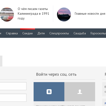
О чём писали газеты
Калининграда в 1991
Главные новости дня
году
м
Справка
Скидки
Дети
Спецпроекты
Свадьба
Гороскопы
Войти через соц. сеть
F