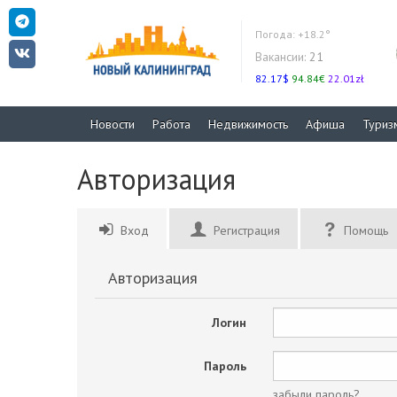
Погода:
+18.2°
Вакансии:
21
82.17$
94.84€
22.01zł
Новости
Работа
Недвижимость
Афиша
Туриз
Авторизация
Вход
Регистрация
Помощь
Авторизация
Логин
Пароль
забыли пароль?