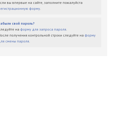
Если вы впервые на сайте, заполните пожалуйста
регистрационную форму
.
Забыли свой пароль?
Следуйте на
форму для запроса пароля
.
После получения контрольной строки следуйте на
форму
для смены пароля
.