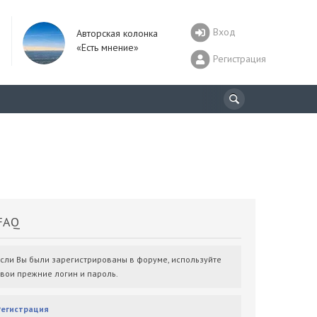
Вход
Авторская колонка
«Есть мнение»
Регистрация
AQ
Если Вы были зарегистрированы в форуме, используйте
свои прежние логин и пароль.
Регистрация