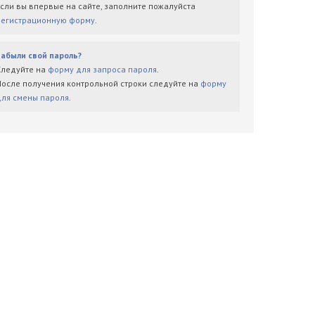
Если вы впервые на сайте, заполните пожалуйста
регистрационную форму
.
Забыли свой пароль?
Следуйте на
форму для запроса пароля
.
После получения контрольной строки следуйте на
форму
для смены пароля
.