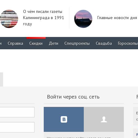
О чём писали газеты
Калининграда в 1991
Главные новости дня
году
м
Справка
Скидки
Дети
Спецпроекты
Свадьба
Гороскопы
Войти через соц. сеть
F