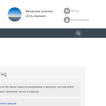
Вход
Авторская колонка
«Есть мнение»
Регистрация
AQ
Если Вы были зарегистрированы в форуме, используйте
свои прежние логин и пароль.
Регистрация