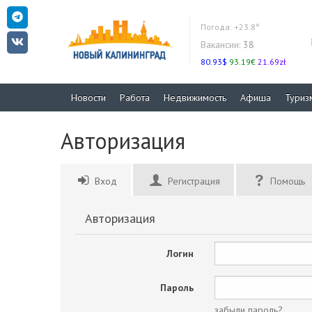
Погода:
+23.8°
Вакансии:
38
80.93$
93.19€
21.69zł
Новости
Работа
Недвижимость
Афиша
Туриз
Авторизация
Вход
Регистрация
Помощь
Авторизация
Логин
Пароль
забыли пароль?