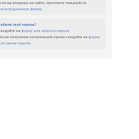
Если вы впервые на сайте, заполните пожалуйста
регистрационную форму
.
Забыли свой пароль?
Следуйте на
форму для запроса пароля
.
После получения контрольной строки следуйте на
форму
для смены пароля
.