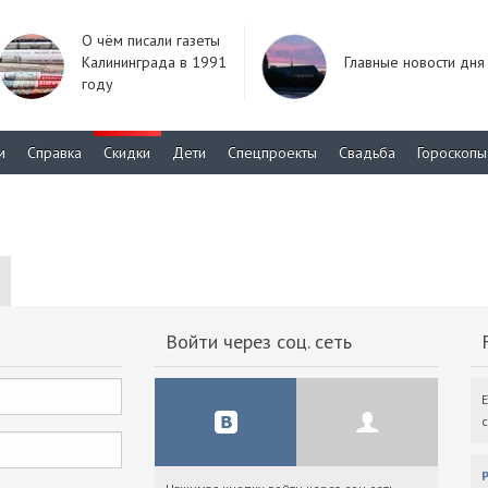
О чём писали газеты
Калининграда в 1991
Главные новости дня
году
м
Справка
Скидки
Дети
Спецпроекты
Свадьба
Гороскопы
Войти через соц. сеть
F