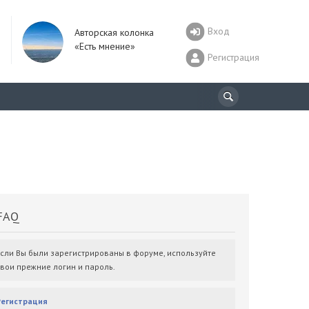
Вход
Авторская колонка
«Есть мнение»
Регистрация
AQ
Если Вы были зарегистрированы в форуме, используйте
свои прежние логин и пароль.
Регистрация