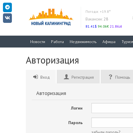
Погода:
+19.8°
Вакансии:
28
81.41$
94.06€
21.86zł
Новости
Работа
Недвижимость
Афиша
Туриз
Авторизация
Вход
Регистрация
Помощь
Авторизация
Логин
Пароль
забыли пароль?