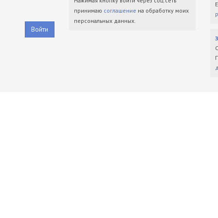
Нажимая кнопку войти через соц.сеть
принимаю
соглашение
на обработку моих
персональных данных.
Войти