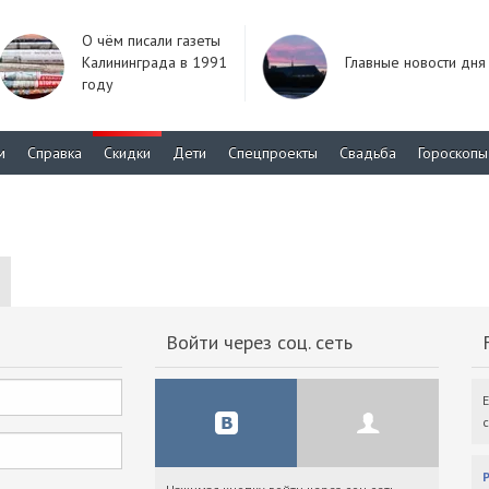
О чём писали газеты
Калининграда в 1991
Главные новости дня
году
м
Справка
Скидки
Дети
Спецпроекты
Свадьба
Гороскопы
Войти через соц. сеть
F