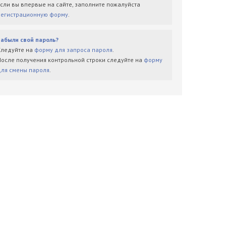
Если вы впервые на сайте, заполните пожалуйста
регистрационную форму
.
Забыли свой пароль?
Следуйте на
форму для запроса пароля
.
После получения контрольной строки следуйте на
форму
для смены пароля
.