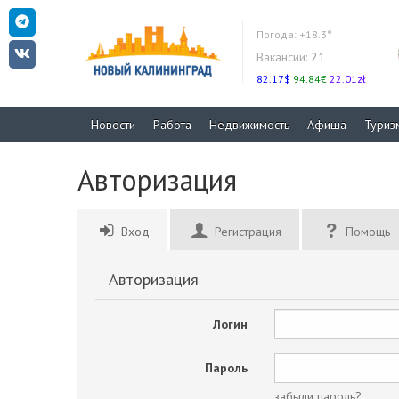
Погода:
+18.3°
Вакансии:
21
82.17$
94.84€
22.01zł
Новости
Работа
Недвижимость
Афиша
Туриз
Авторизация
Вход
Регистрация
Помощь
Авторизация
Логин
Пароль
забыли пароль?