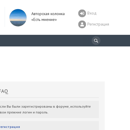
Вход
Авторская колонка
«Есть мнение»
Регистрация
AQ
Если Вы были зарегистрированы в форуме, используйте
свои прежние логин и пароль.
Регистрация