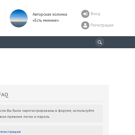
Вход
Авторская колонка
«Есть мнение»
Регистрация
AQ
Если Вы были зарегистрированы в форуме, используйте
свои прежние логин и пароль.
Регистрация