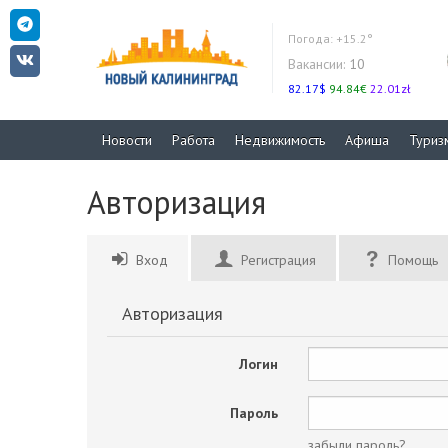
Погода:
+15.2°
Вакансии:
10
82.17$
94.84€
22.01zł
Новости
Работа
Недвижимость
Афиша
Туриз
Авторизация
Вход
Регистрация
Помощь
Авторизация
Логин
Пароль
забыли пароль?