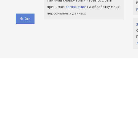
Нажимая кнопку войти через соц.сеть
принимаю
соглашение
на обработку моих
персональных данных.
Войти