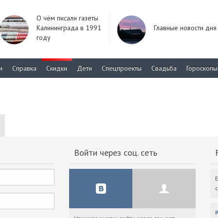
О чём писали газеты
Калининграда в 1991
Главные новости дня
году
м
Справка
Скидки
Дети
Спецпроекты
Свадьба
Гороскопы
Войти через соц. сеть
F