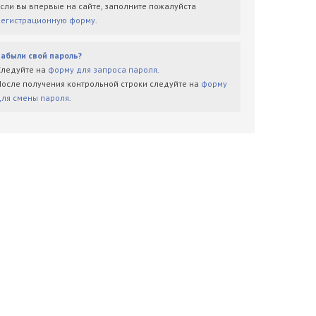
Если вы впервые на сайте, заполните пожалуйста
регистрационную форму
.
Забыли свой пароль?
Следуйте на
форму для запроса пароля
.
После получения контрольной строки следуйте на
форму
для смены пароля
.