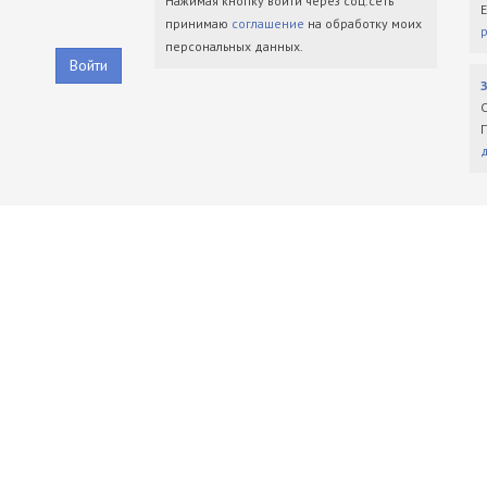
Нажимая кнопку войти через соц.сеть
принимаю
соглашение
на обработку моих
персональных данных.
Войти