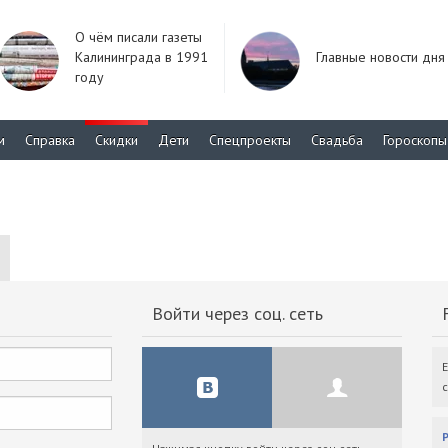
О чём писали газеты
Калининграда в 1991
Главные новости дня
году
м
Справка
Скидки
Дети
Спецпроекты
Свадьба
Гороскопы
Войти через соц. сеть
F