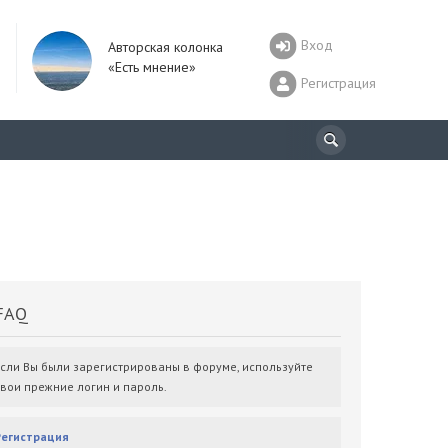
Вход
Авторская колонка
«Есть мнение»
Регистрация
AQ
Если Вы были зарегистрированы в форуме, используйте
свои прежние логин и пароль.
Регистрация