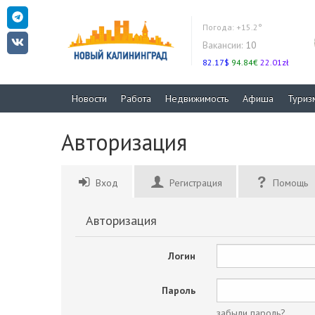
Погода:
+15.2°
Вакансии:
10
82.17$
94.84€
22.01zł
Новости
Работа
Недвижимость
Афиша
Туриз
Авторизация
Вход
Регистрация
Помощь
Авторизация
Логин
Пароль
забыли пароль?