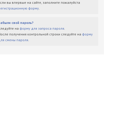
Если вы впервые на сайте, заполните пожалуйста
регистрационную форму
.
Забыли свой пароль?
Следуйте на
форму для запроса пароля
.
После получения контрольной строки следуйте на
форму
для смены пароля
.