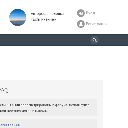
Вход
Авторская колонка
«Есть мнение»
Регистрация
AQ
Если Вы были зарегистрированы в форуме, используйте
свои прежние логин и пароль.
Регистрация