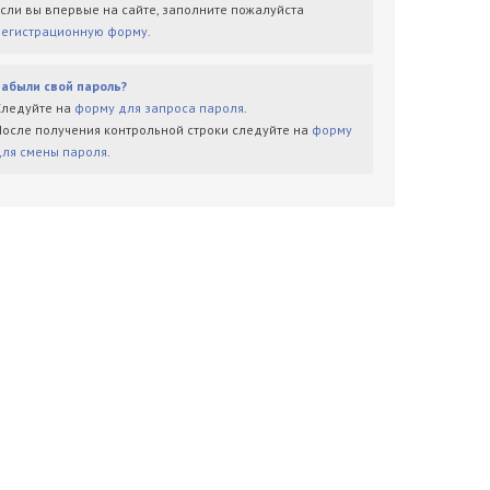
Если вы впервые на сайте, заполните пожалуйста
регистрационную форму
.
Забыли свой пароль?
Следуйте на
форму для запроса пароля
.
После получения контрольной строки следуйте на
форму
для смены пароля
.