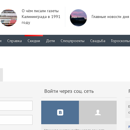
О чём писали газеты
Калининграда в 1991
Главные новости дня
году
м
Справка
Скидки
Дети
Спецпроекты
Свадьба
Гороскопы
Войти через соц. сеть
F