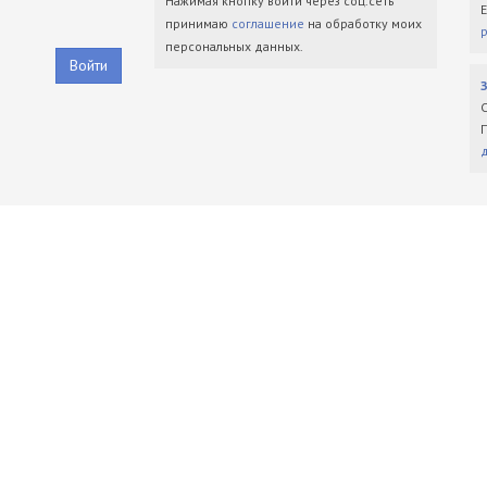
Нажимая кнопку войти через соц.сеть
принимаю
соглашение
на обработку моих
персональных данных.
Войти