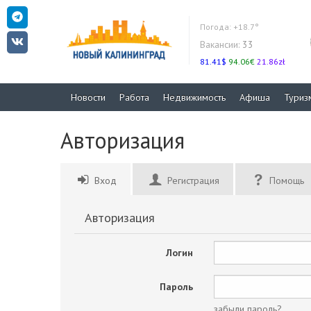
Погода:
+18.7°
Вакансии:
33
81.41$
94.06€
21.86zł
Новости
Работа
Недвижимость
Афиша
Туриз
Авторизация
Вход
Регистрация
Помощь
Авторизация
Логин
Пароль
забыли пароль?