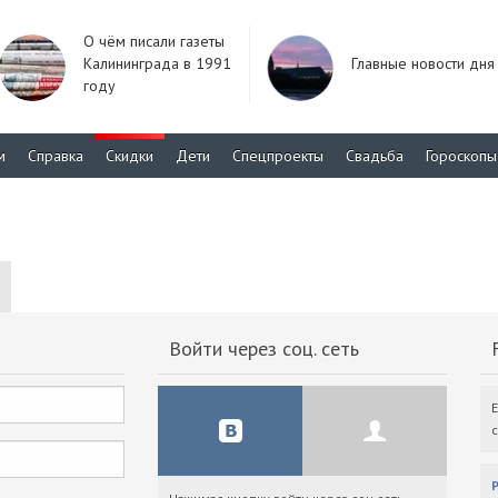
О чём писали газеты
Калининграда в 1991
Главные новости дня
году
м
Справка
Скидки
Дети
Спецпроекты
Свадьба
Гороскопы
Войти через соц. сеть
F