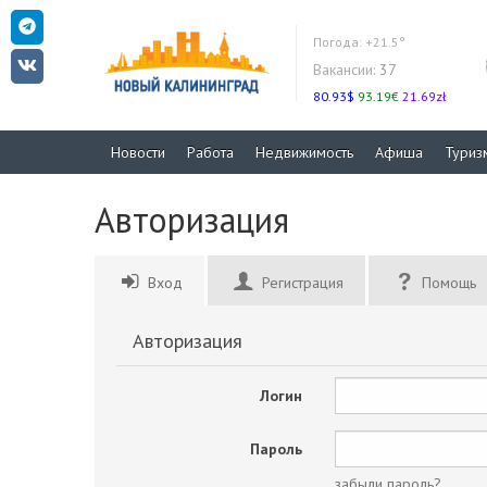
Погода:
+21.5°
Вакансии:
37
80.93$
93.19€
21.69zł
Новости
Работа
Недвижимость
Афиша
Туриз
Авторизация
Вход
Регистрация
Помощь
Авторизация
Логин
Пароль
забыли пароль?