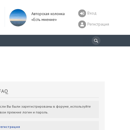
Вход
Авторская колонка
«Есть мнение»
Регистрация
AQ
Если Вы были зарегистрированы в форуме, используйте
свои прежние логин и пароль.
Регистрация