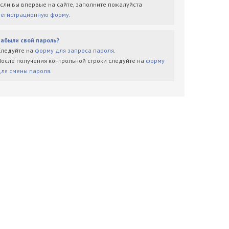
Если вы впервые на сайте, заполните пожалуйста
регистрационную форму
.
Забыли свой пароль?
Следуйте на
форму для запроса пароля
.
После получения контрольной строки следуйте на
форму
для смены пароля
.