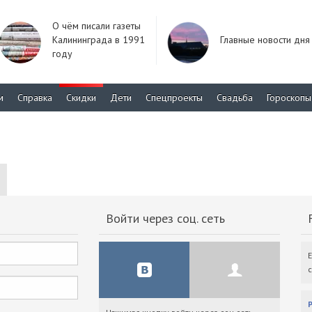
О чём писали газеты
Калининграда в 1991
Главные новости дня
году
м
Справка
Скидки
Дети
Спецпроекты
Свадьба
Гороскопы
Войти через соц. сеть
F