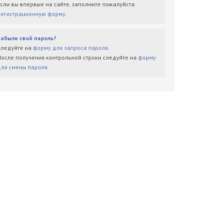
Если вы впервые на сайте, заполните пожалуйста
регистрационную форму
.
Забыли свой пароль?
Следуйте на
форму для запроса пароля
.
После получения контрольной строки следуйте на
форму
для смены пароля
.