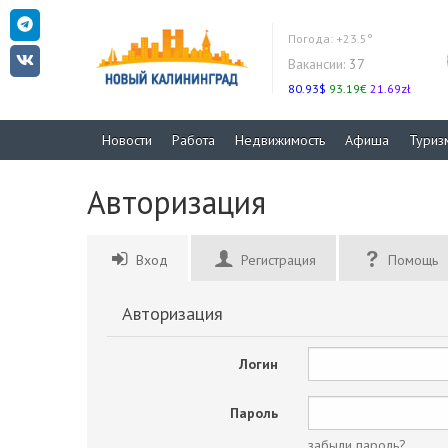
Погода:
+23.5°
Вакансии:
37
80.93$
93.19€
21.69zł
Новости
Работа
Недвижимость
Афиша
Туриз
Авторизация
Вход
Регистрация
Помощь
Авторизация
Логин
Пароль
забыли пароль?