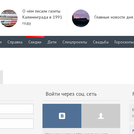
О чём писали газеты
Калининграда в 1991
Главные новости дня
году
м
Справка
Скидки
Дети
Спецпроекты
Свадьба
Гороскопы
Войти через соц. сеть
F