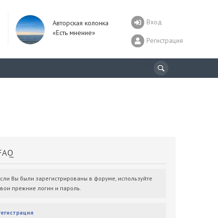
Вход
Авторская колонка
«Есть мнение»
Регистрация
AQ
Если Вы были зарегистрированы в форуме, используйте
свои прежние логин и пароль.
Регистрация