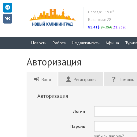
Погода:
+19.8°
Вакансии:
28
81.41$
94.06€
21.86zł
Новости
Работа
Недвижимость
Афиша
Туриз
Авторизация
Вход
Регистрация
Помощь
Авторизация
Логин
Пароль
забыли пароль?