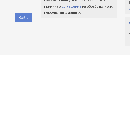
Нажимая кнопку войти через соц.сеть
принимаю
соглашение
на обработку моих
персональных данных.
Войти