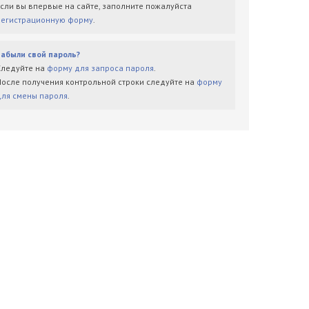
Если вы впервые на сайте, заполните пожалуйста
регистрационную форму
.
Забыли свой пароль?
Следуйте на
форму для запроса пароля
.
После получения контрольной строки следуйте на
форму
для смены пароля
.