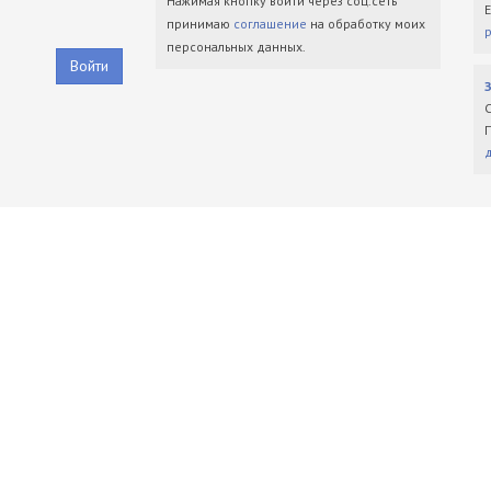
Нажимая кнопку войти через соц.сеть
принимаю
соглашение
на обработку моих
персональных данных.
Войти