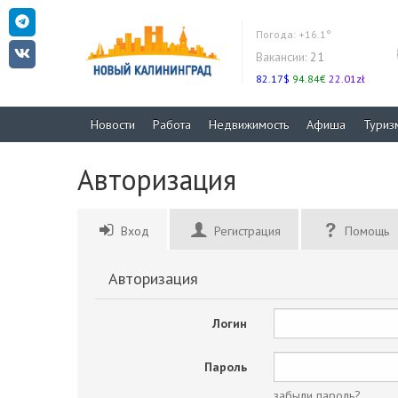
Погода:
+16.1°
Вакансии:
21
82.17$
94.84€
22.01zł
Новости
Работа
Недвижимость
Афиша
Туриз
Авторизация
Вход
Регистрация
Помощь
Авторизация
Логин
Пароль
забыли пароль?