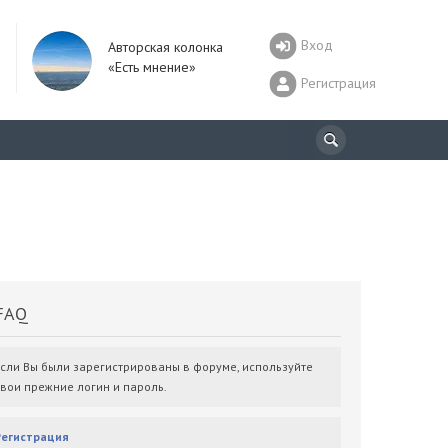
Вход
Авторская колонка
«Есть мнение»
Регистрация
AQ
Если Вы были зарегистрированы в форуме, используйте
свои прежние логин и пароль.
Регистрация