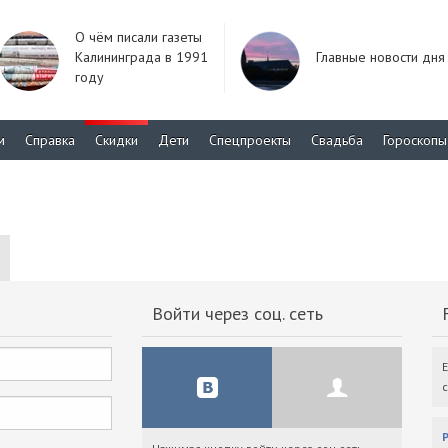
О чём писали газеты
Калининграда в 1991
Главные новости дня
году
м
Справка
Скидки
Дети
Спецпроекты
Свадьба
Гороскопы
Войти через соц. сеть
F