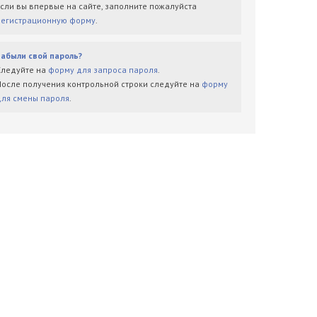
Если вы впервые на сайте, заполните пожалуйста
регистрационную форму
.
Забыли свой пароль?
Следуйте на
форму для запроса пароля
.
После получения контрольной строки следуйте на
форму
для смены пароля
.