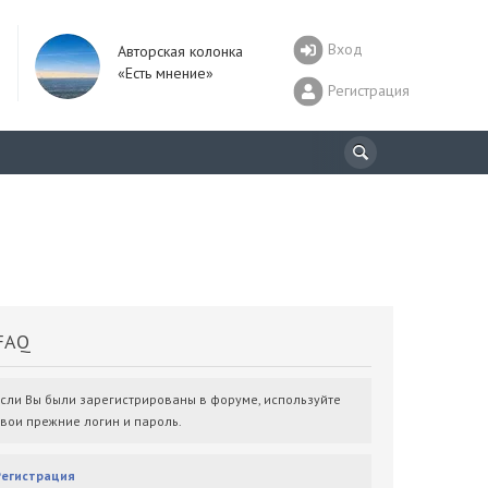
Вход
Авторская колонка
«Есть мнение»
Регистрация
AQ
Если Вы были зарегистрированы в форуме, используйте
свои прежние логин и пароль.
Регистрация