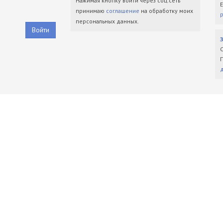
Нажимая кнопку войти через соц.сеть
принимаю
соглашение
на обработку моих
персональных данных.
Войти