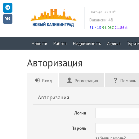
Погода:
+20.8°
Вакансии:
48
81.41$
94.06€
21.86zł
Новости
Работа
Недвижимость
Афиша
Туриз
Авторизация
Вход
Регистрация
Помощь
Авторизация
Логин
Пароль
забыли пароль?