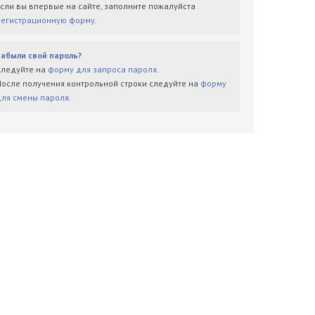
Если вы впервые на сайте, заполните пожалуйста
регистрационную форму
.
Забыли свой пароль?
Следуйте на
форму для запроса пароля
.
После получения контрольной строки следуйте на
форму
для смены пароля
.