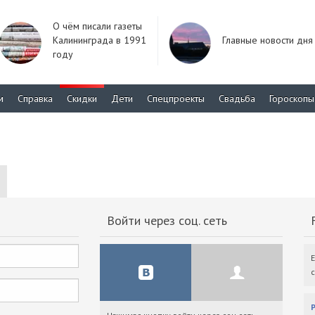
О чём писали газеты
Калининграда в 1991
Главные новости дня
году
м
Справка
Скидки
Дети
Спецпроекты
Свадьба
Гороскопы
Войти через соц. сеть
F