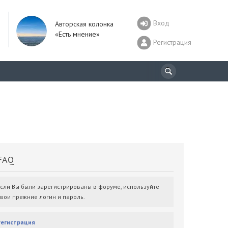
Вход
Авторская колонка
«Есть мнение»
Регистрация
AQ
Если Вы были зарегистрированы в форуме, используйте
свои прежние логин и пароль.
Регистрация