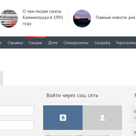
О чём писали газеты
Калининграда в 1991
Главные новости дня
году
м
Справка
Скидки
Дети
Спецпроекты
Свадьба
Гороскопы
Войти через соц. сеть
F