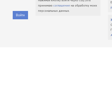
Нажимая кнопку войти через соц.сеть
принимаю
соглашение
на обработку моих
персональных данных.
Войти