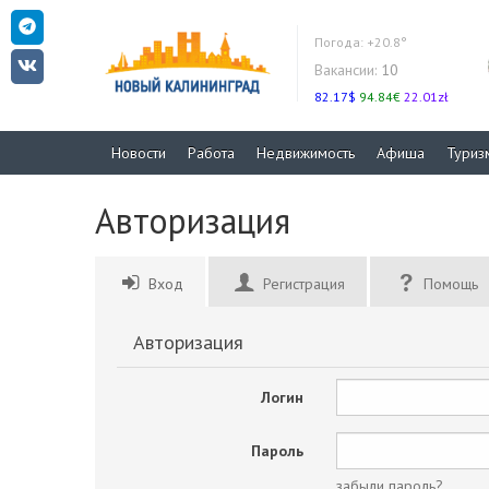
Погода:
+20.8°
Вакансии:
10
82.17$
94.84€
22.01zł
Новости
Работа
Недвижимость
Афиша
Туриз
Авторизация
Вход
Регистрация
Помощь
Авторизация
Логин
Пароль
забыли пароль?