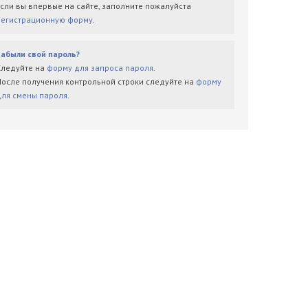
Если вы впервые на сайте, заполните пожалуйста
регистрационную форму
.
Забыли свой пароль?
Следуйте на
форму для запроса пароля
.
После получения контрольной строки следуйте на
форму
для смены пароля
.