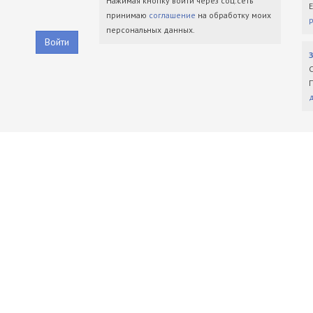
Нажимая кнопку войти через соц.сеть
принимаю
соглашение
на обработку моих
персональных данных.
Войти