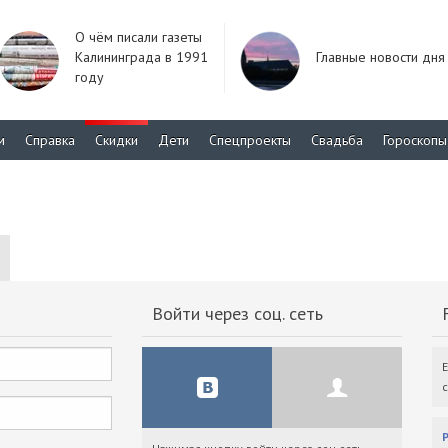
О чём писали газеты
Калининграда в 1991
Главные новости дня
году
м
Справка
Скидки
Дети
Спецпроекты
Свадьба
Гороскопы
Войти через соц. сеть
F