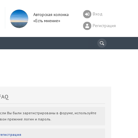
Вход
Авторская колонка
«Есть мнение»
Регистрация
AQ
Если Вы были зарегистрированы в форуме, используйте
свои прежние логин и пароль.
Регистрация