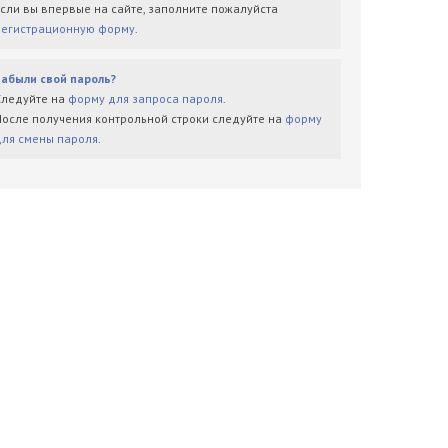
Если вы впервые на сайте, заполните пожалуйста
регистрационную форму
.
Забыли свой пароль?
Следуйте на
форму для запроса пароля
.
После получения контрольной строки следуйте на
форму
для смены пароля
.