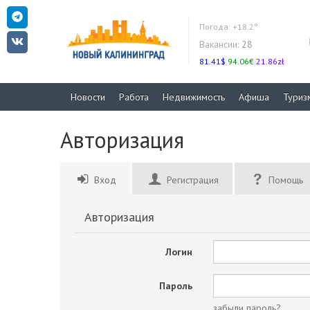
Погода:
+18.2°
Вакансии:
28
81.41$
94.06€
21.86zł
Новости
Работа
Недвижимость
Афиша
Туриз
Авторизация
Вход
Регистрация
Помощь
Авторизация
Логин
Пароль
забыли пароль?