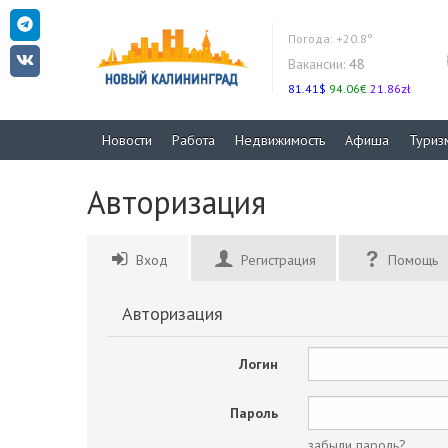
Погода:
+20.8°
Вакансии:
48
81.41$
94.06€
21.86zł
Новости
Работа
Недвижимость
Афиша
Туриз
Авторизация
Вход
Регистрация
Помощь
Авторизация
Логин
Пароль
забыли пароль?