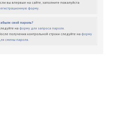
Если вы впервые на сайте, заполните пожалуйста
регистрационную форму
.
Забыли свой пароль?
Следуйте на
форму для запроса пароля
.
После получения контрольной строки следуйте на
форму
для смены пароля
.