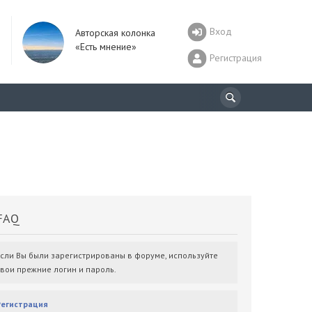
Вход
Авторская колонка
«Есть мнение»
Регистрация
AQ
Если Вы были зарегистрированы в форуме, используйте
свои прежние логин и пароль.
Регистрация