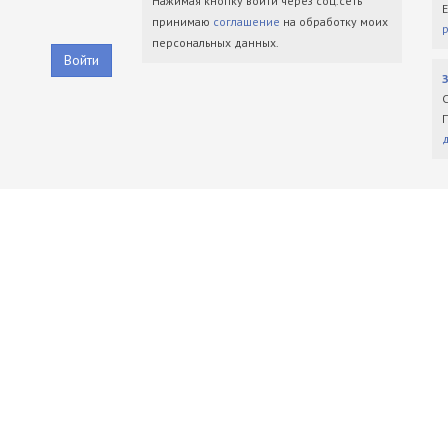
Нажимая кнопку войти через соц.сеть
принимаю
соглашение
на обработку моих
персональных данных.
Войти