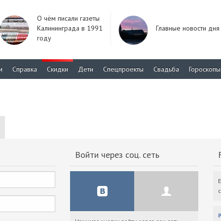
О чём писали газеты
Калининграда в 1991
Главные новости дня
году
м
Справка
Скидки
Дети
Спецпроекты
Свадьба
Гороскопы
Войти через соц. сеть
F