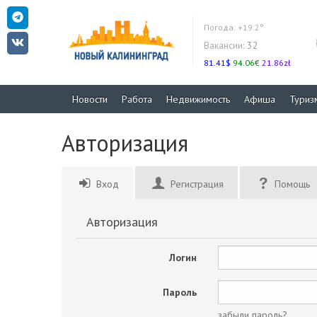
Погода:
+19.2°
Вакансии:
32
81.41$
94.06€
21.86zł
Новости
Работа
Недвижимость
Афиша
Туриз
Авторизация
Вход
Регистрация
Помощь
Авторизация
Логин
Пароль
забыли пароль?