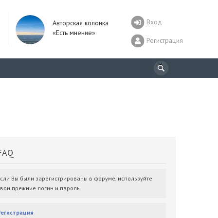
Вход
Авторская колонка
«Есть мнение»
Регистрация
AQ
Если Вы были зарегистрированы в форуме, используйте
свои прежние логин и пароль.
Регистрация