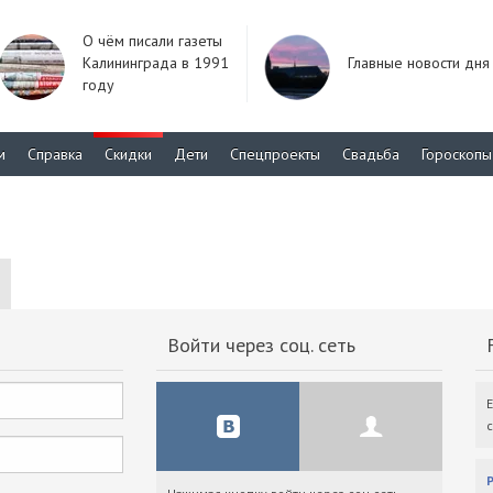
О чём писали газеты
Калининграда в 1991
Главные новости дня
году
м
Справка
Скидки
Дети
Спецпроекты
Свадьба
Гороскопы
Войти через соц. сеть
F