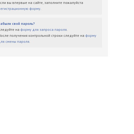
Если вы впервые на сайте, заполните пожалуйста
регистрационную форму
.
Забыли свой пароль?
Следуйте на
форму для запроса пароля
.
После получения контрольной строки следуйте на
форму
для смены пароля
.