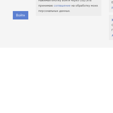
Нажимая кнопку войти через соц.сеть
принимаю
соглашение
на обработку моих
персональных данных.
Войти