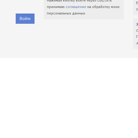
Нажимая кнопку войти через соц.сеть
принимаю
соглашение
на обработку моих
персональных данных.
Войти