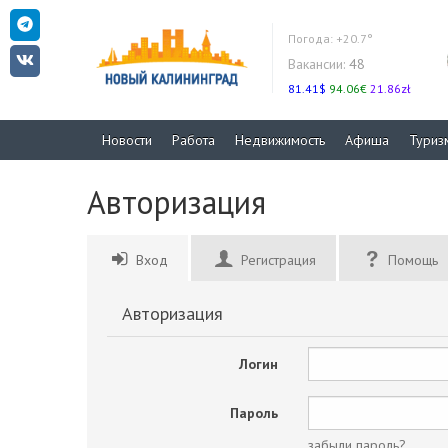
Погода:
+20.7°
Вакансии:
48
81.41$
94.06€
21.86zł
Новости
Работа
Недвижимость
Афиша
Туриз
Авторизация
Вход
Регистрация
Помощь
Авторизация
Логин
Пароль
забыли пароль?