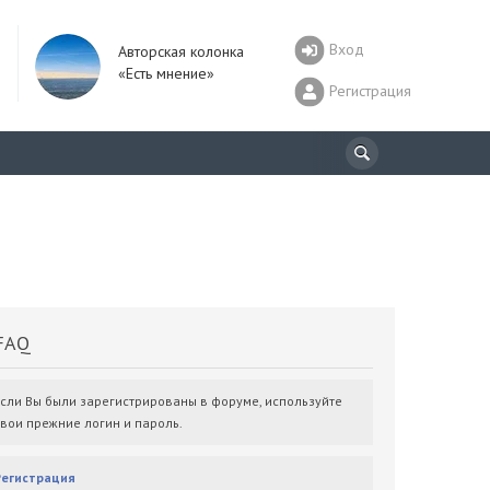
Вход
Авторская колонка
«Есть мнение»
Регистрация
AQ
Если Вы были зарегистрированы в форуме, используйте
свои прежние логин и пароль.
Регистрация