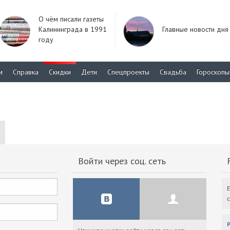
О чём писали газеты
Калининграда в 1991
Главные новости дня
году
м
Справка
Скидки
Дети
Спецпроекты
Свадьба
Гороскопы
Войти через соц. сеть
F