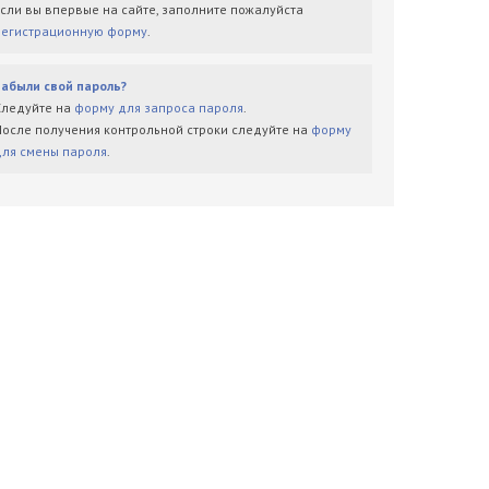
Если вы впервые на сайте, заполните пожалуйста
регистрационную форму
.
Забыли свой пароль?
Следуйте на
форму для запроса пароля
.
После получения контрольной строки следуйте на
форму
для смены пароля
.