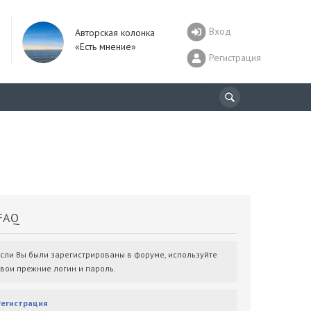
Вход
Авторская колонка
«Есть мнение»
Регистрация
AQ
Если Вы были зарегистрированы в форуме, используйте
свои прежние логин и пароль.
Регистрация