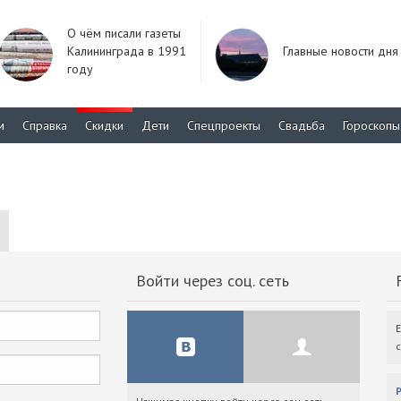
О чём писали газеты
Калининграда в 1991
Главные новости дня
году
м
Справка
Скидки
Дети
Спецпроекты
Свадьба
Гороскопы
Войти через соц. сеть
F