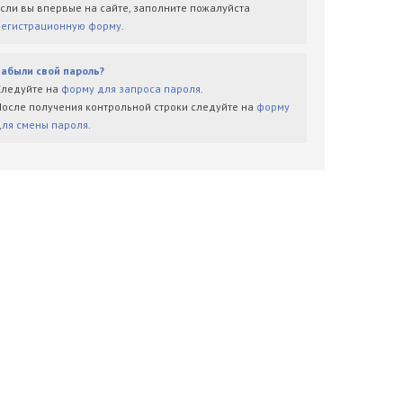
Если вы впервые на сайте, заполните пожалуйста
регистрационную форму
.
Забыли свой пароль?
Следуйте на
форму для запроса пароля
.
После получения контрольной строки следуйте на
форму
для смены пароля
.