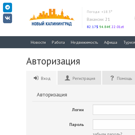
Погода:
+18.3°
Вакансии:
21
82.17$
94.84€
22.01zł
Новости
Работа
Недвижимость
Афиша
Туриз
Авторизация
Вход
Регистрация
Помощь
Авторизация
Логин
Пароль
забыли пароль?