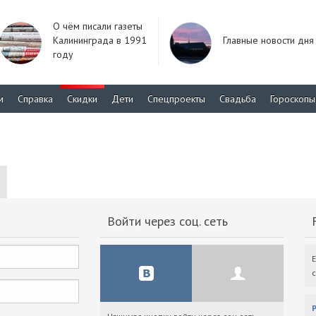
О чём писали газеты
Калининграда в 1991
Главные новости дня
году
м
Справка
Скидки
Дети
Спецпроекты
Свадьба
Гороскопы
Войти через соц. сеть
F