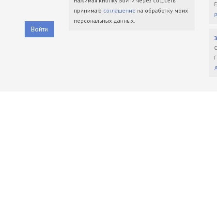
Нажимая кнопку войти через соц.сеть
принимаю
соглашение
на обработку моих
персональных данных.
Войти