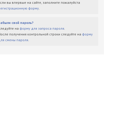
Если вы впервые на сайте, заполните пожалуйста
регистрационную форму
.
Забыли свой пароль?
Следуйте на
форму для запроса пароля
.
После получения контрольной строки следуйте на
форму
для смены пароля
.