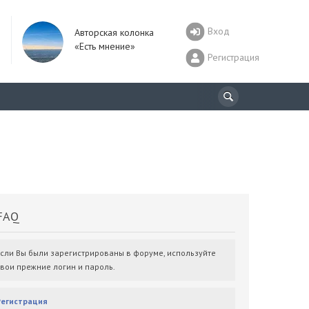
Вход
Авторская колонка
«Есть мнение»
Регистрация
AQ
Если Вы были зарегистрированы в форуме, используйте
свои прежние логин и пароль.
Регистрация