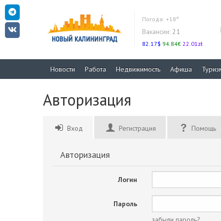
Погода:
+18°
Вакансии:
21
82.17$
94.84€
22.01zł
Новости
Работа
Недвижимость
Афиша
Туриз
Авторизация
Вход
Регистрация
Помощь
Авторизация
Логин
Пароль
забыли пароль?