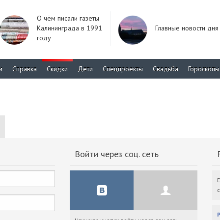
О чём писали газеты
Калининграда в 1991
Главные новости дня
году
м
Справка
Скидки
Дети
Спецпроекты
Свадьба
Гороскопы
Войти через соц. сеть
F