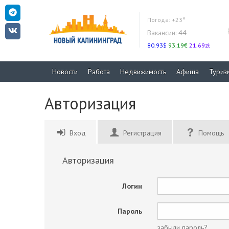
Погода:
+23°
Вакансии:
44
80.93$
93.19€
21.69zł
Новости
Работа
Недвижимость
Афиша
Туриз
Авторизация
Вход
Регистрация
Помощь
Авторизация
Логин
Пароль
забыли пароль?