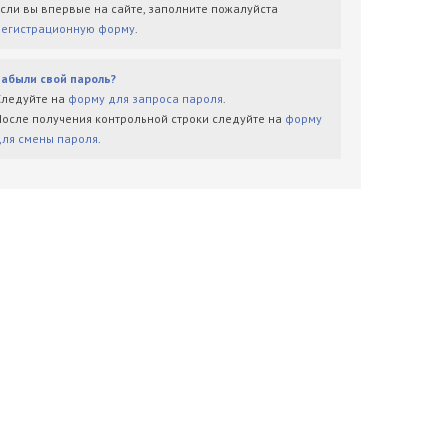
Если вы впервые на сайте, заполните пожалуйста
регистрационную форму
.
Забыли свой пароль?
Следуйте на
форму для запроса пароля
.
После получения контрольной строки следуйте на
форму
для смены пароля
.