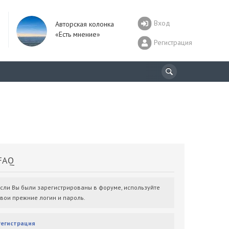
Вход
Авторская колонка
«Есть мнение»
Регистрация
AQ
Если Вы были зарегистрированы в форуме, используйте
свои прежние логин и пароль.
Регистрация