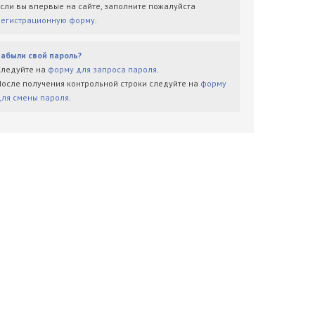
Если вы впервые на сайте, заполните пожалуйста
регистрационную форму
.
Забыли свой пароль?
Следуйте на
форму для запроса пароля
.
После получения контрольной строки следуйте на
форму
для смены пароля
.