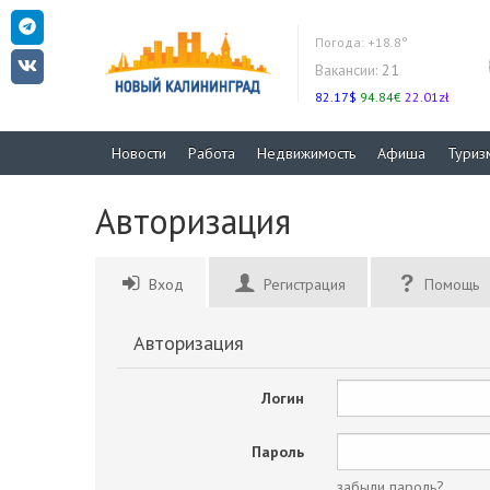
Погода:
+18.8°
Вакансии:
21
82.17$
94.84€
22.01zł
Новости
Работа
Недвижимость
Афиша
Туриз
Авторизация
Вход
Регистрация
Помощь
Авторизация
Логин
Пароль
забыли пароль?