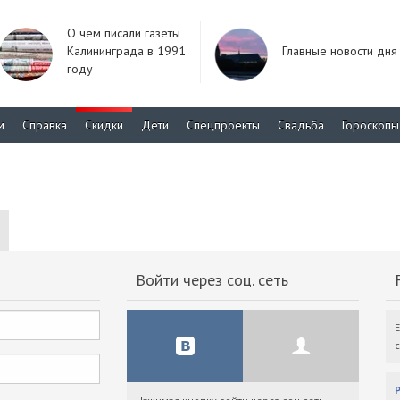
О чём писали газеты
Калининграда в 1991
Главные новости дня
году
м
Справка
Скидки
Дети
Спецпроекты
Свадьба
Гороскопы
Войти через соц. сеть
F