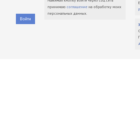
Нажимая кнопку войти через соц.сеть
принимаю
соглашение
на обработку моих
персональных данных.
Войти