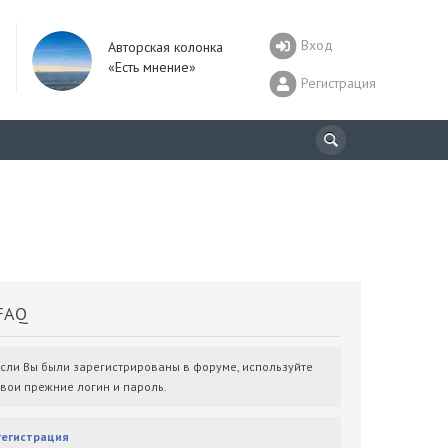
Вход
Авторская колонка
«Есть мнение»
Регистрация
AQ
Если Вы были зарегистрированы в форуме, используйте
свои прежние логин и пароль.
Регистрация