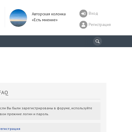
Вход
Авторская колонка
«Есть мнение»
Регистрация
AQ
Если Вы были зарегистрированы в форуме, используйте
свои прежние логин и пароль.
Регистрация