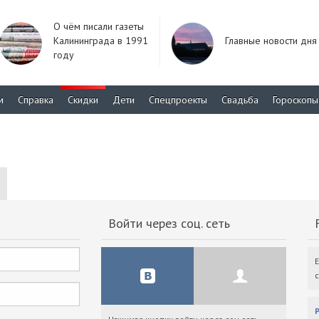
О чём писали газеты
Калининграда в 1991
Главные новости дня
году
м
Справка
Скидки
Дети
Спецпроекты
Свадьба
Гороскопы
Войти через соц. сеть
F