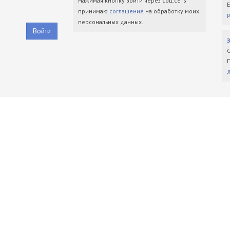
Нажимая кнопку войти через соц.сеть
принимаю
соглашение
на обработку моих
персональных данных.
Войти