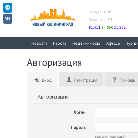
Погода:
+18°
Вакансии:
33
81.41$
94.06€
21.86zł
Новости
Работа
Недвижимость
Афиша
Туриз
Авторизация
Вход
Регистрация
Помощь
Авторизация
Логин
Пароль
забыли пароль?