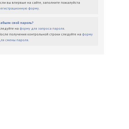
Если вы впервые на сайте, заполните пожалуйста
регистрационную форму
.
Забыли свой пароль?
Следуйте на
форму для запроса пароля
.
После получения контрольной строки следуйте на
форму
для смены пароля
.