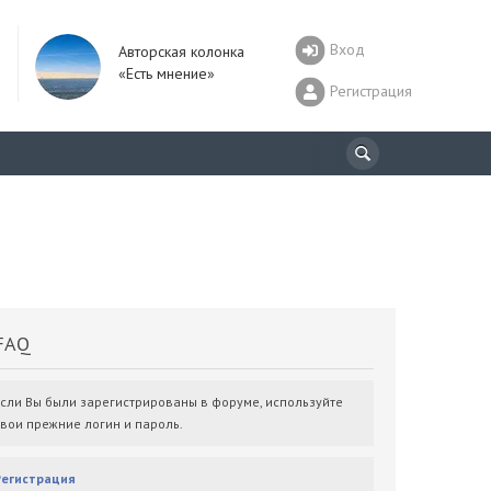
Вход
Авторская колонка
«Есть мнение»
Регистрация
AQ
Если Вы были зарегистрированы в форуме, используйте
свои прежние логин и пароль.
Регистрация