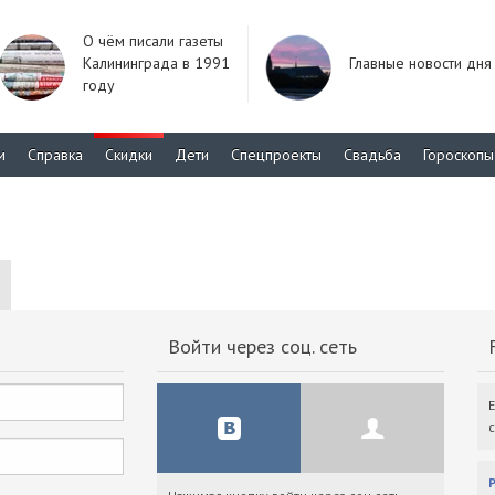
О чём писали газеты
Калининграда в 1991
Главные новости дня
году
м
Справка
Скидки
Дети
Спецпроекты
Свадьба
Гороскопы
Войти через соц. сеть
F