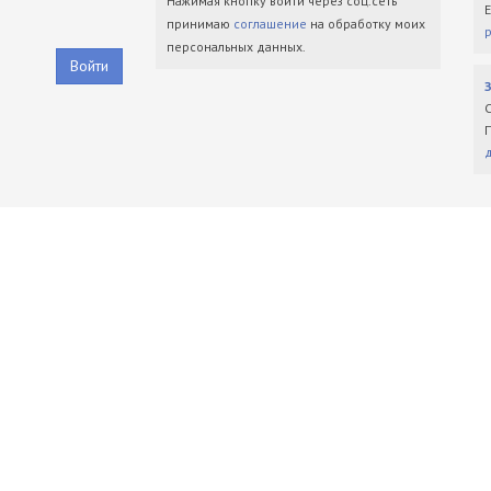
Нажимая кнопку войти через соц.сеть
принимаю
соглашение
на обработку моих
персональных данных.
Войти