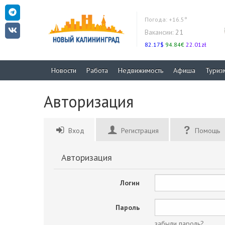
Погода:
+16.5°
Вакансии:
21
82.17$
94.84€
22.01zł
Новости
Работа
Недвижимость
Афиша
Туриз
Авторизация
Вход
Регистрация
Помощь
Авторизация
Логин
Пароль
забыли пароль?