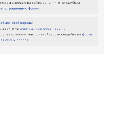
Если вы впервые на сайте, заполните пожалуйста
регистрационную форму
.
Забыли свой пароль?
Следуйте на
форму для запроса пароля
.
После получения контрольной строки следуйте на
форму
для смены пароля
.