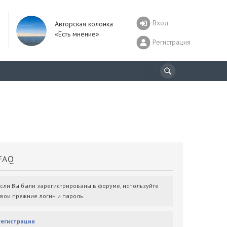
Вход
Авторская колонка
«Есть мнение»
Регистрация
AQ
Если Вы были зарегистрированы в форуме, используйте
свои прежние логин и пароль.
Регистрация