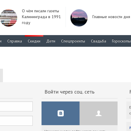
О чём писали газеты
Калининграда в 1991
Главные новости дня
году
м
Справка
Скидки
Дети
Спецпроекты
Свадьба
Гороскопы
Войти через соц. сеть
F