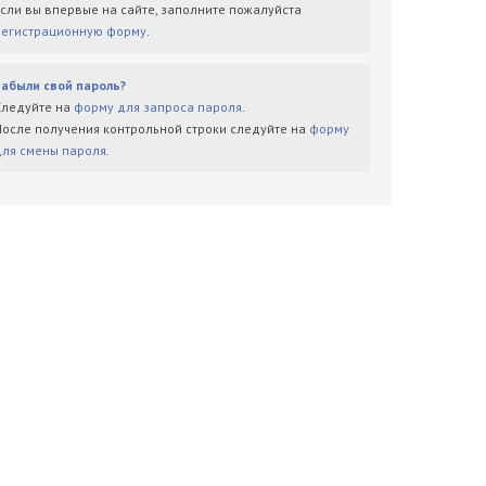
Если вы впервые на сайте, заполните пожалуйста
регистрационную форму
.
Забыли свой пароль?
Следуйте на
форму для запроса пароля
.
После получения контрольной строки следуйте на
форму
для смены пароля
.