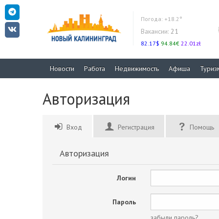
Погода:
+18.2°
Вакансии:
21
82.17$
94.84€
22.01zł
Новости
Работа
Недвижимость
Афиша
Туриз
Авторизация
Вход
Регистрация
Помощь
Авторизация
Логин
Пароль
забыли пароль?