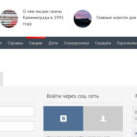
О чём писали газеты
Калининграда в 1991
Главные новости дня
году
м
Справка
Скидки
Дети
Спецпроекты
Свадьба
Гороскопы
Войти через соц. сеть
F