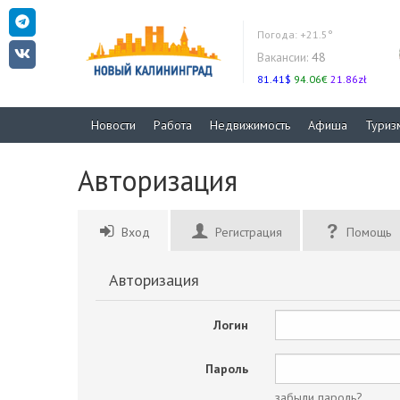
Погода:
+21.5°
Вакансии:
48
81.41$
94.06€
21.86zł
Новости
Работа
Недвижимость
Афиша
Туриз
Авторизация
Вход
Регистрация
Помощь
Авторизация
Логин
Пароль
забыли пароль?