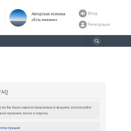
Вход
Авторская колонка
«Есть мнение»
Регистрация
AQ
Если Вы были зарегистрированы в форуме, используйте
свои прежние логин и пароль.
Регистрация