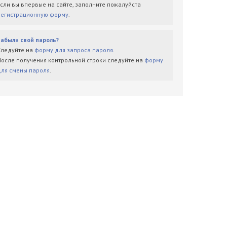
Если вы впервые на сайте, заполните пожалуйста
регистрационную форму
.
Забыли свой пароль?
Следуйте на
форму для запроса пароля
.
После получения контрольной строки следуйте на
форму
для смены пароля
.