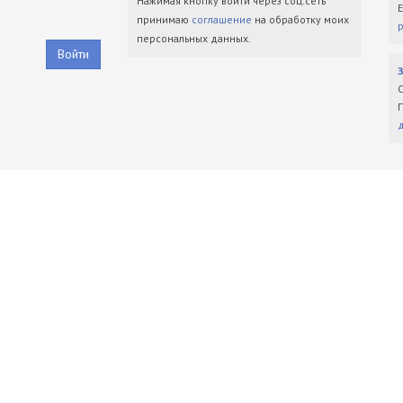
Нажимая кнопку войти через соц.сеть
принимаю
соглашение
на обработку моих
персональных данных.
Войти