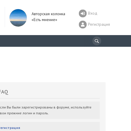
Вход
Авторская колонка
«Есть мнение»
Регистрация
AQ
Если Вы были зарегистрированы в форуме, используйте
свои прежние логин и пароль.
Регистрация