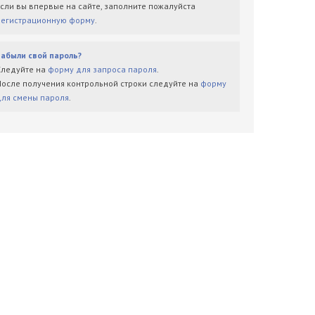
Если вы впервые на сайте, заполните пожалуйста
регистрационную форму
.
Забыли свой пароль?
Следуйте на
форму для запроса пароля
.
После получения контрольной строки следуйте на
форму
для смены пароля
.