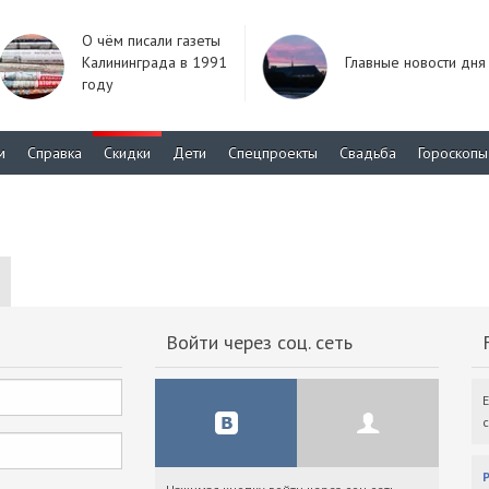
О чём писали газеты
Калининграда в 1991
Главные новости дня
году
м
Справка
Скидки
Дети
Спецпроекты
Свадьба
Гороскопы
Войти через соц. сеть
F