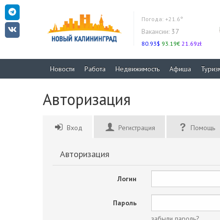
Погода:
+21.6°
Вакансии:
37
80.93$
93.19€
21.69zł
Новости
Работа
Недвижимость
Афиша
Туриз
Авторизация
Вход
Регистрация
Помощь
Авторизация
Логин
Пароль
забыли пароль?