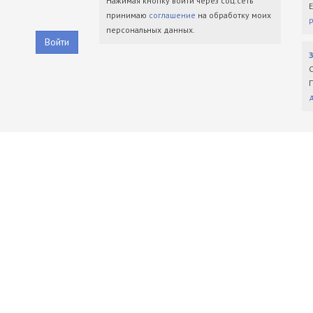
Нажимая кнопку войти через соц.сеть
принимаю
соглашение
на обработку моих
персональных данных.
Войти