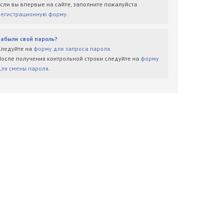
Если вы впервые на сайте, заполните пожалуйста
регистрационную форму
.
Забыли свой пароль?
Следуйте на
форму для запроса пароля
.
После получения контрольной строки следуйте на
форму
для смены пароля
.