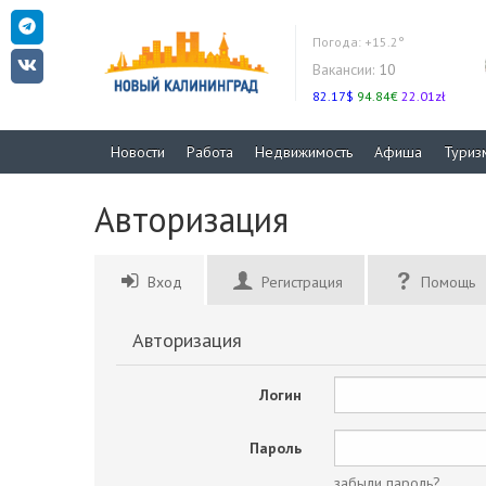
Погода:
+15.2°
Вакансии:
10
82.17$
94.84€
22.01zł
Новости
Работа
Недвижимость
Афиша
Туриз
Авторизация
Вход
Регистрация
Помощь
Авторизация
Логин
Пароль
забыли пароль?