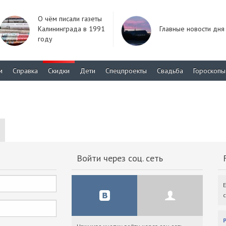
О чём писали газеты
Калининграда в 1991
Главные новости дня
году
м
Справка
Скидки
Дети
Спецпроекты
Свадьба
Гороскопы
Войти через соц. сеть
F