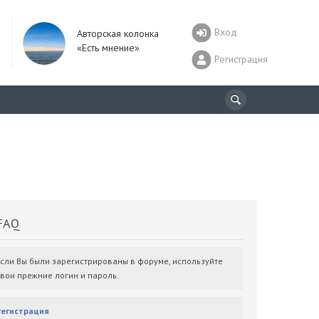
Вход
Авторская колонка
«Есть мнение»
Регистрация
AQ
Если Вы были зарегистрированы в форуме, используйте
свои прежние логин и пароль.
Регистрация