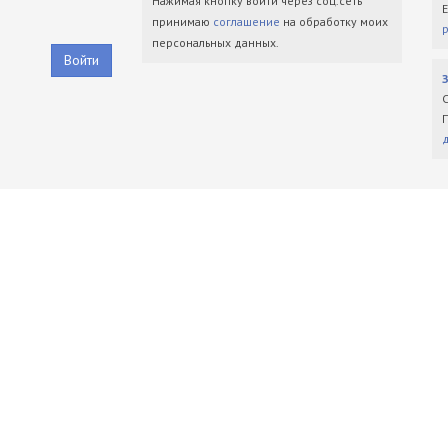
Нажимая кнопку войти через соц.сеть
принимаю
соглашение
на обработку моих
персональных данных.
Войти