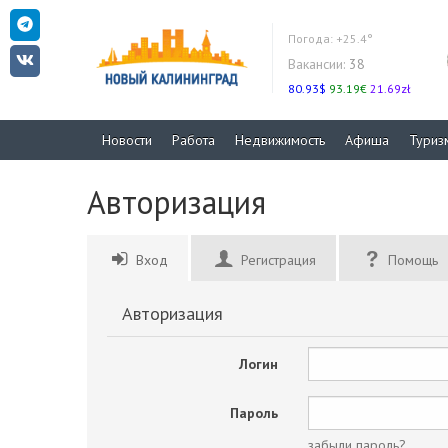
Погода:
+25.4°
Вакансии:
38
80.93$
93.19€
21.69zł
Новости
Работа
Недвижимость
Афиша
Туриз
Авторизация
Вход
Регистрация
Помощь
Авторизация
Логин
Пароль
забыли пароль?