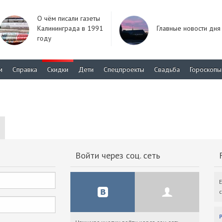
О чём писали газеты
Калининграда в 1991
Главные новости дня
году
м
Справка
Скидки
Дети
Спецпроекты
Свадьба
Гороскопы
Войти через соц. сеть
F