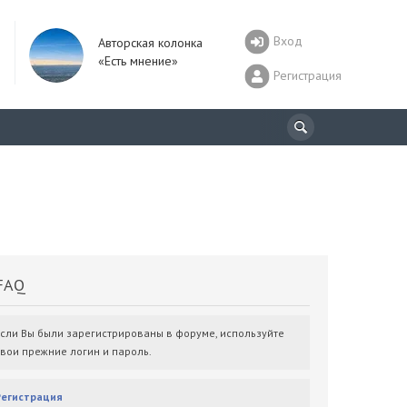
Вход
Авторская колонка
«Есть мнение»
Регистрация
AQ
Если Вы были зарегистрированы в форуме, используйте
свои прежние логин и пароль.
Регистрация