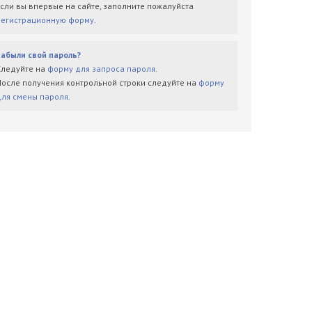
Если вы впервые на сайте, заполните пожалуйста
регистрационную форму
.
Забыли свой пароль?
Следуйте на
форму для запроса пароля
.
После получения контрольной строки следуйте на
форму
для смены пароля
.